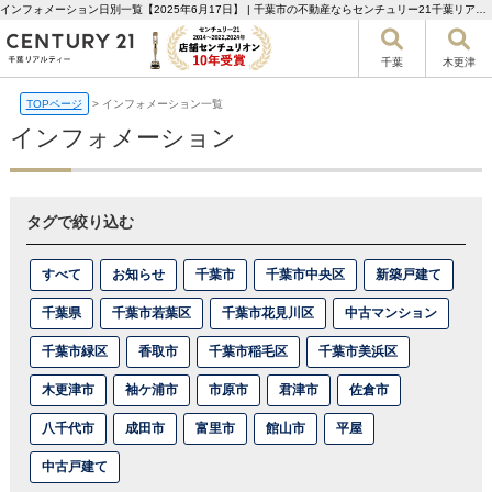
インフォメーション日別一覧【2025年6月17日】 | 千葉市の不動産ならセンチュリー21千葉リアルティー
千葉
木更津
TOPページ
>
インフォメーション一覧
インフォメーション
タグで絞り込む
すべて
お知らせ
千葉市
千葉市中央区
新築戸建て
千葉県
千葉市若葉区
千葉市花見川区
中古マンション
千葉市緑区
香取市
千葉市稲毛区
千葉市美浜区
木更津市
袖ケ浦市
市原市
君津市
佐倉市
八千代市
成田市
富里市
館山市
平屋
中古戸建て