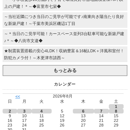
上の戸建！＊～◆富里市七栄◆
～当社近隣につき当日のご見学が可能です♪南東向き陽当たり良好
な新築戸建！～千葉市美浜区磯辺1丁目
～＊当日のご見学可能！カースペース並列3台駐車可能な新築戸建
♪＊～◆八街市文違◆
★制震装置搭載の安心4LDK！収納豊富＆16帖LDK＋洋風和室付！
防犯カメラ付！～木更津市請西～
もっとみる
カレンダー
2026年8月
<<
日
月
火
水
木
金
土
1
2
3
4
5
6
7
8
9
10
11
12
13
14
15
16
17
18
19
20
21
22
23
24
25
26
27
28
29
30
31