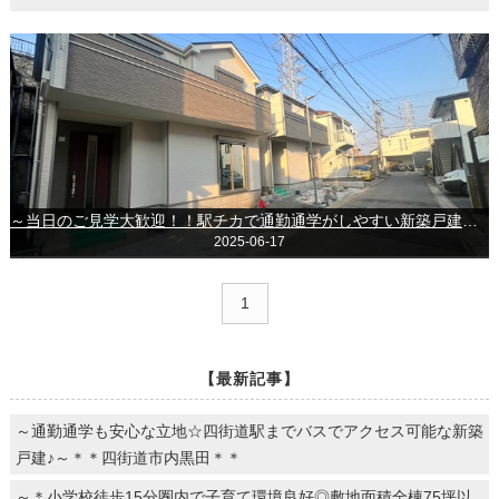
～当日のご見学大歓迎！！駅チカで通勤通学がしやすい新築戸建です♪～＊＊千葉市若葉区桜木1丁目＊＊
2025-06-17
1
【最新記事】
～通勤通学も安心な立地☆四街道駅までバスでアクセス可能な新築
戸建♪～＊＊四街道市内黒田＊＊
～＊小学校徒歩15分圏内で子育て環境良好◎敷地面積全棟75坪以