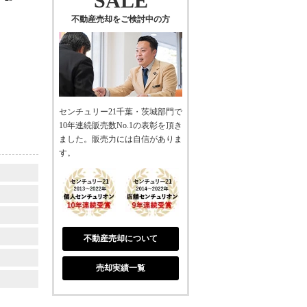
SALE
不動産売却をご検討中の方
センチュリー21千葉・茨城部門で
10年連続販売数No.1の表彰を頂き
ました。販売力には自信がありま
す。
不動産売却について
売却実績一覧