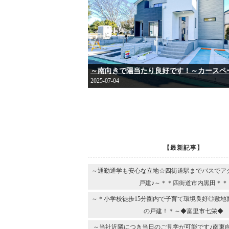
2025-07-04
【最新記事】
～通勤通学も安心な立地☆四街道駅までバスでア
戸建♪～＊＊四街道市内黒田＊＊
～＊小学校徒歩15分圏内で子育て環境良好◎敷地
の戸建！＊～◆富里市七栄◆
～当社近隣につき当日のご見学が可能です♪南東