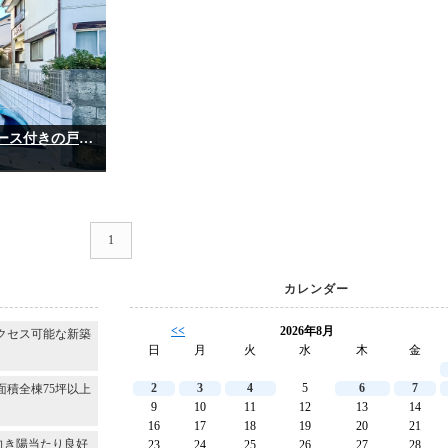
～南向きで陽当たり良好です！～カースペース付きの戸建♪＊＊千葉市若葉区千城台東3丁目＊＊
1
カレンダー
<<
2026年8月
クセス可能な新築
日
月
火
水
木
金
2
3
4
5
6
7
面積全棟75坪以上
9
10
11
12
13
14
16
17
18
19
20
21
向き陽当たり良好
23
24
25
26
27
28