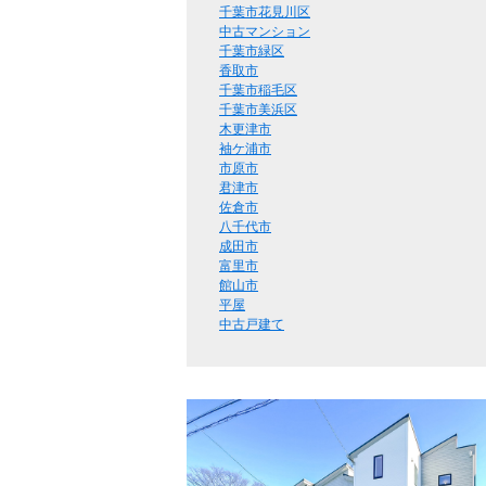
千葉市花見川区
中古マンション
千葉市緑区
香取市
千葉市稲毛区
千葉市美浜区
木更津市
袖ケ浦市
市原市
君津市
佐倉市
八千代市
成田市
富里市
館山市
平屋
中古戸建て