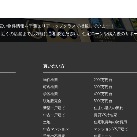
広い物件情報を千葉エリアトップクラスで掲載しています！
お近くの店舗までお気軽にご相談ください。住宅ローンや購入後のサポ
買いたい方
物件検索
2000万円台
町名検索
3000万円台
学区検索
4000万円台
現地販売会
5000万円台
新築一戸建て
住まい購入の流れ
中古一戸建て
賃貸VS持ち家
土地
住宅取得時の諸費用
中古マンション
マンションVS戸建て
千葉の不動産
住宅ローン