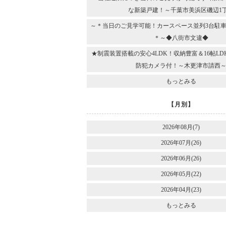
な新築戸建！～千葉市美浜区磯辺1
～＊当日のご見学可能！カースペース並列3台駐車
＊～◆八街市文違◆
★制震装置搭載の安心4LDK！収納豊富＆16帖L
防犯カメラ付！～木更津市請西
もっとみる
【月別】
2026年08月(7)
2026年07月(26)
2026年06月(26)
2026年05月(22)
2026年04月(23)
もっとみる