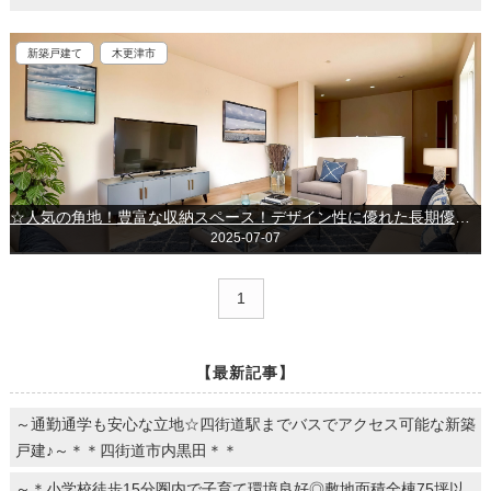
新築戸建て
木更津市
☆人気の角地！豊富な収納スペース！デザイン性に優れた長期優良住宅☆～清見台南～
2025-07-07
1
【最新記事】
～通勤通学も安心な立地☆四街道駅までバスでアクセス可能な新築
戸建♪～＊＊四街道市内黒田＊＊
～＊小学校徒歩15分圏内で子育て環境良好◎敷地面積全棟75坪以