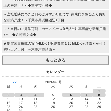
上の戸建！＊～◆富里市七栄◆
～当社近隣につき当日のご見学が可能です♪南東向き陽当たり良好
な新築戸建！～千葉市美浜区磯辺1丁目
～＊当日のご見学可能！カースペース並列3台駐車可能な新築戸建
♪＊～◆八街市文違◆
★制震装置搭載の安心4LDK！収納豊富＆16帖LDK＋洋風和室付！
防犯カメラ付！～木更津市請西～
もっとみる
カレンダー
2026年8月
<<
日
月
火
水
木
金
土
1
2
3
4
5
6
7
8
9
10
11
12
13
14
15
16
17
18
19
20
21
22
23
24
25
26
27
28
29
30
31