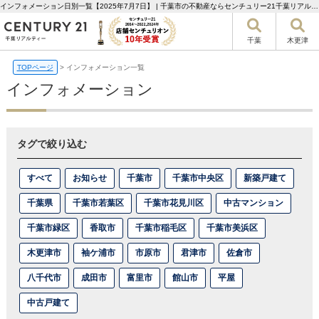
インフォメーション日別一覧【2025年7月7日】 | 千葉市の不動産ならセンチュリー21千葉リアルティー
千葉
木更津
TOPページ
>
インフォメーション一覧
インフォメーション
タグで絞り込む
すべて
お知らせ
千葉市
千葉市中央区
新築戸建て
千葉県
千葉市若葉区
千葉市花見川区
中古マンション
千葉市緑区
香取市
千葉市稲毛区
千葉市美浜区
木更津市
袖ケ浦市
市原市
君津市
佐倉市
八千代市
成田市
富里市
館山市
平屋
中古戸建て