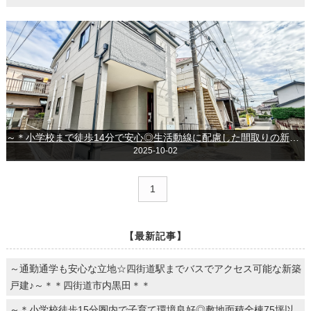
～＊小学校まで徒歩14分で安心◎生活動線に配慮した間取りの新築戸建♪♪＊～◇船橋市三咲5丁目◇
2025-10-02
1
【最新記事】
～通勤通学も安心な立地☆四街道駅までバスでアクセス可能な新築
戸建♪～＊＊四街道市内黒田＊＊
～＊小学校徒歩15分圏内で子育て環境良好◎敷地面積全棟75坪以