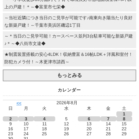
上の戸建！＊～◆富里市七栄◆
～当社近隣につき当日のご見学が可能です♪南東向き陽当たり良好
な新築戸建！～千葉市美浜区磯辺1丁目
～＊当日のご見学可能！カースペース並列3台駐車可能な新築戸建
♪＊～◆八街市文違◆
★制震装置搭載の安心4LDK！収納豊富＆16帖LDK＋洋風和室付！
防犯カメラ付！～木更津市請西～
もっとみる
カレンダー
2026年8月
<<
日
月
火
水
木
金
土
1
2
3
4
5
6
7
8
9
10
11
12
13
14
15
16
17
18
19
20
21
22
23
24
25
26
27
28
29
30
31