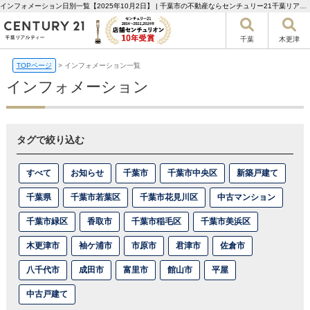
インフォメーション日別一覧【2025年10月2日】 | 千葉市の不動産ならセンチュリー21千葉リアルティー
千葉
木更津
TOPページ
>
インフォメーション一覧
インフォメーション
タグで絞り込む
すべて
お知らせ
千葉市
千葉市中央区
新築戸建て
千葉県
千葉市若葉区
千葉市花見川区
中古マンション
千葉市緑区
香取市
千葉市稲毛区
千葉市美浜区
木更津市
袖ケ浦市
市原市
君津市
佐倉市
八千代市
成田市
富里市
館山市
平屋
中古戸建て