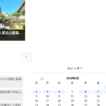
～千葉都市モノレール「桜木駅」徒歩６分！駅近の新築戸建！～＊＊千葉市若葉区桜木北１丁目＊＊
1
カレンダー
<<
2026年8月
クセス可能な新築
日
月
火
水
木
金
2
3
4
5
6
7
面積全棟75坪以上
9
10
11
12
13
14
16
17
18
19
20
21
向き陽当たり良好
23
24
25
26
27
28