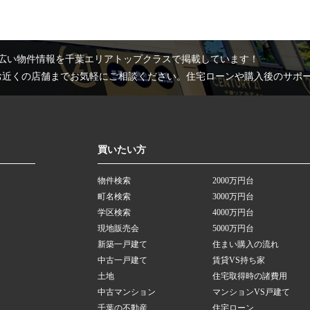
広い物件情報を千葉エリアトップクラスで掲載しています！
お近くの店舗までお気軽にご相談ください。住宅ローンや購入後のサポ
買いたい方
物件検索
2000万円台
町名検索
3000万円台
学区検索
4000万円台
現地販売会
5000万円台
新築一戸建て
住まい購入の流れ
中古一戸建て
賃貸VS持ち家
土地
住宅取得時の諸費用
中古マンション
マンションVS戸建て
千葉の不動産
住宅ローン