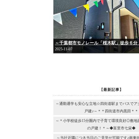
2025-11-07
【最新記事】
～通勤通学も安心な立地☆四街道駅までバスでア
戸建♪～＊＊四街道市内黒田＊＊
～＊小学校徒歩15分圏内で子育て環境良好◎敷地
の戸建！＊～◆富里市七栄◆
～当社近隣につき当日のご見学が可能です♪南東