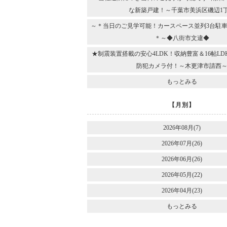
な新築戸建！～千葉市美浜区磯辺1
～＊当日のご見学可能！カースペース並列3台駐車
＊～◆八街市文違◆
★制震装置搭載の安心4LDK！収納豊富＆16帖L
防犯カメラ付！～木更津市請西
もっとみる
【月別】
2026年08月(7)
2026年07月(26)
2026年06月(26)
2026年05月(22)
2026年04月(23)
もっとみる