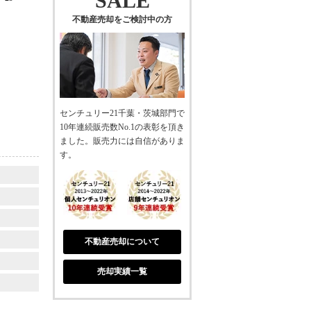
SALE
不動産売却をご検討中の方
センチュリー21千葉・茨城部門で
10年連続販売数No.1の表彰を頂き
ました。販売力には自信がありま
す。
不動産売却について
売却実績一覧