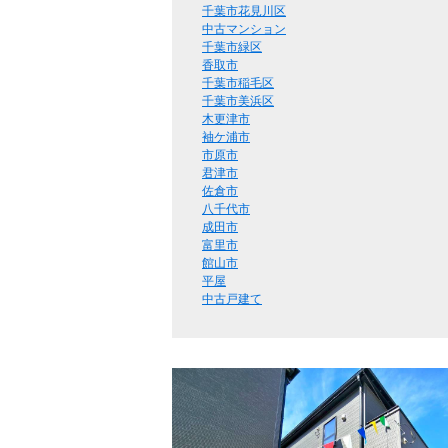
千葉市花見川区
中古マンション
千葉市緑区
香取市
千葉市稲毛区
千葉市美浜区
木更津市
袖ケ浦市
市原市
君津市
佐倉市
八千代市
成田市
富里市
館山市
平屋
中古戸建て