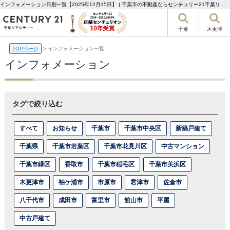
インフォメーション日別一覧【2025年12月15日】 | 千葉市の不動産ならセンチュリー21千葉リアルティー
千葉
木更津
TOPページ
>
インフォメーション一覧
インフォメーション
タグで絞り込む
すべて
お知らせ
千葉市
千葉市中央区
新築戸建て
千葉県
千葉市若葉区
千葉市花見川区
中古マンション
千葉市緑区
香取市
千葉市稲毛区
千葉市美浜区
木更津市
袖ケ浦市
市原市
君津市
佐倉市
八千代市
成田市
富里市
館山市
平屋
中古戸建て