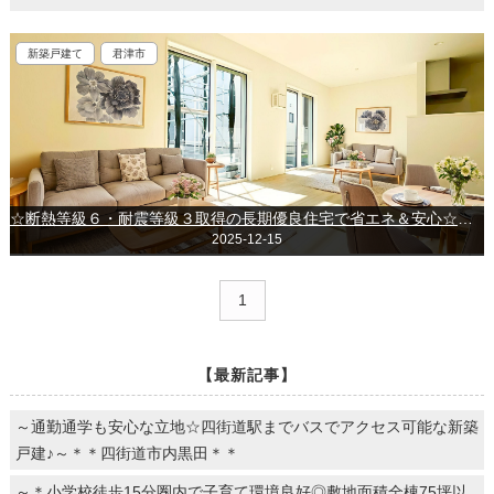
新築戸建て
君津市
☆断熱等級６・耐震等級３取得の長期優良住宅で省エネ＆安心☆～君津市人見3丁目～第1期
2025-12-15
1
【最新記事】
～通勤通学も安心な立地☆四街道駅までバスでアクセス可能な新築
戸建♪～＊＊四街道市内黒田＊＊
～＊小学校徒歩15分圏内で子育て環境良好◎敷地面積全棟75坪以