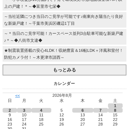
上の戸建！＊～◆富里市七栄◆
～当社近隣につき当日のご見学が可能です♪南東向き陽当たり良好
な新築戸建！～千葉市美浜区磯辺1丁目
～＊当日のご見学可能！カースペース並列3台駐車可能な新築戸建
♪＊～◆八街市文違◆
★制震装置搭載の安心4LDK！収納豊富＆16帖LDK＋洋風和室付！
防犯カメラ付！～木更津市請西～
もっとみる
カレンダー
2026年8月
<<
日
月
火
水
木
金
土
1
2
3
4
5
6
7
8
9
10
11
12
13
14
15
16
17
18
19
20
21
22
23
24
25
26
27
28
29
30
31