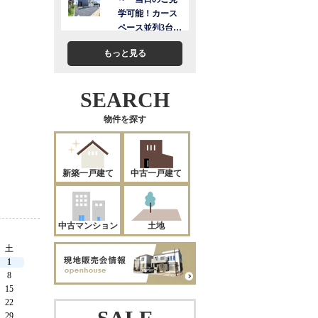
もっと見る
SEARCH
物件を探す
新築一戸建て
中古一戸建て
中古マンション
土地
土
1
8
15
22
29