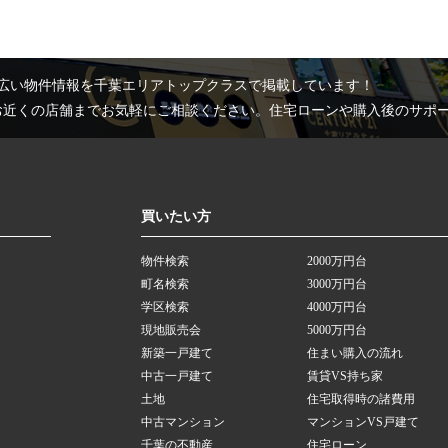
広い物件情報を千葉エリアトップクラスで掲載しています！
お近くの店舗までお気軽にご相談ください。住宅ローンや購入後のサポ
買いたい方
物件検索
2000万円台
町名検索
3000万円台
学区検索
4000万円台
現地販売会
5000万円台
新築一戸建て
住まい購入の流れ
中古一戸建て
賃貸VS持ち家
土地
住宅取得時の諸費用
中古マンション
マンションVS戸建て
千葉の不動産
住宅ローン