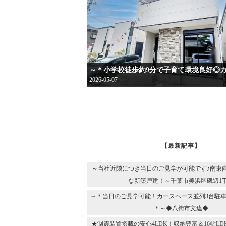
2026-05-07
【最新記事】
～当社近隣につき当日のご見学が可能です♪南東
な新築戸建！～千葉市美浜区磯辺1
～＊当日のご見学可能！カースペース並列3台駐車
＊～◆八街市文違◆
★制震装置搭載の安心4LDK！収納豊富＆16帖L