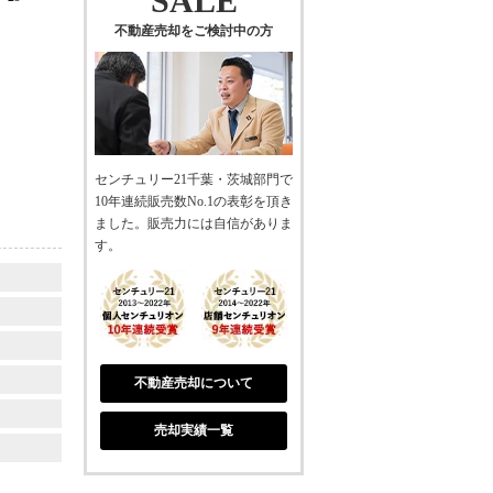
SALE
不動産売却をご検討中の方
センチュリー21千葉・茨城部門で
10年連続販売数No.1の表彰を頂き
ました。販売力には自信がありま
す。
不動産売却について
売却実績一覧