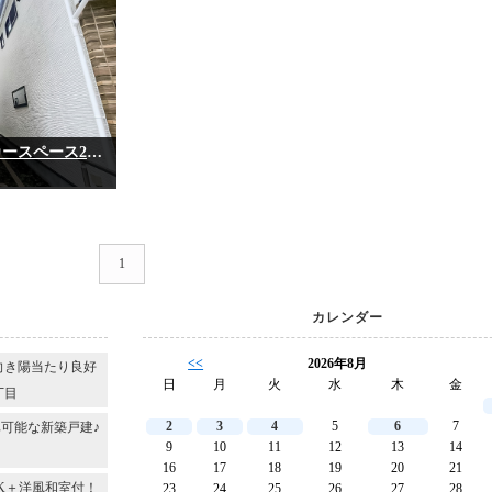
～＊小学校徒歩約9分で子育て環境良好◎カースペース2台分の新築戸建♪＊～◆習志野市藤崎2丁目◆
1
カレンダー
<<
2026年8月
向き陽当たり良好
日
月
火
水
木
金
丁目
2
3
4
5
6
7
可能な新築戸建♪
9
10
11
12
13
14
16
17
18
19
20
21
DK＋洋風和室付！
23
24
25
26
27
28