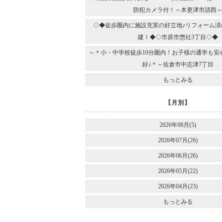
防犯カメラ付！～木更津市請西
◇◆徒歩圏内に施設充実の好立地♪リフォーム済
建！◆◇市原市惣社3丁目◇◆
～＊小・中学校徒歩10分圏内！お子様の通学も安
好♪＊～佐倉市中志津7丁目
もっとみる
【月別】
2026年08月(5)
2026年07月(26)
2026年06月(26)
2026年05月(22)
2026年04月(23)
もっとみる