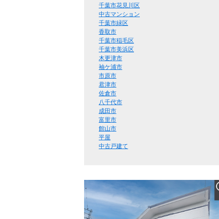
千葉市花見川区
中古マンション
千葉市緑区
香取市
千葉市稲毛区
千葉市美浜区
木更津市
袖ケ浦市
市原市
君津市
佐倉市
八千代市
成田市
富里市
館山市
平屋
中古戸建て