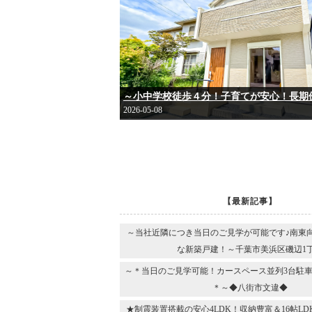
2026-05-08
【最新記事】
～当社近隣につき当日のご見学が可能です♪南東
な新築戸建！～千葉市美浜区磯辺1
～＊当日のご見学可能！カースペース並列3台駐車
＊～◆八街市文違◆
★制震装置搭載の安心4LDK！収納豊富＆16帖L