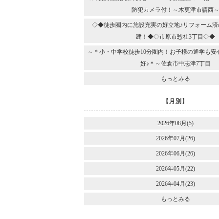
防犯カメラ付！～木更津市請西
◇◆徒歩圏内に施設充実の好立地♪リフォーム済
建！◆◇市原市惣社3丁目◇◆
～＊小・中学校徒歩10分圏内！お子様の通学も安
好♪＊～佐倉市中志津7丁目
もっとみる
【月別】
2026年08月(5)
2026年07月(26)
2026年06月(26)
2026年05月(22)
2026年04月(23)
もっとみる