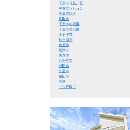
千葉市花見川区
中古マンション
千葉市緑区
香取市
千葉市稲毛区
千葉市美浜区
木更津市
袖ケ浦市
市原市
君津市
佐倉市
八千代市
成田市
富里市
館山市
平屋
中古戸建て