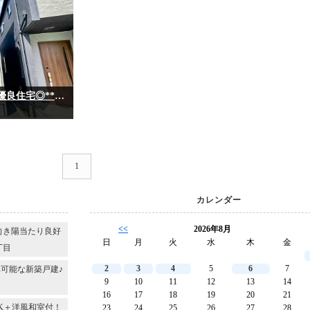
～小中学校徒歩４分！子育てが安心！長期優良住宅◎**～千葉市花見川区さつきが丘２丁目
1
カレンダー
<<
2026年8月
向き陽当たり良好
日
月
火
水
木
金
丁目
2
3
4
5
6
7
可能な新築戸建♪
9
10
11
12
13
14
16
17
18
19
20
21
DK＋洋風和室付！
23
24
25
26
27
28