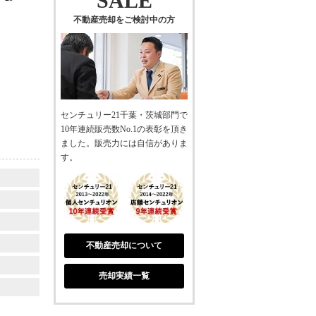
SALE
不動産売却をご検討中の方
センチュリー21千葉・茨城部門で
10年連続販売数No.1の表彰を頂き
ました。販売力には自信がありま
す。
不動産売却について
売却実績一覧