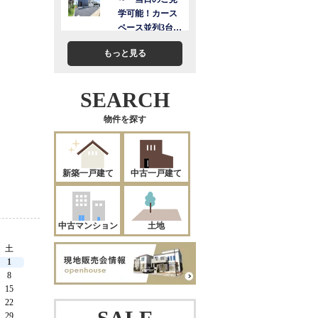
もっと見る
SEARCH
物件を探す
新築一戸建て
中古一戸建て
中古マンション
土地
土
1
8
15
22
29