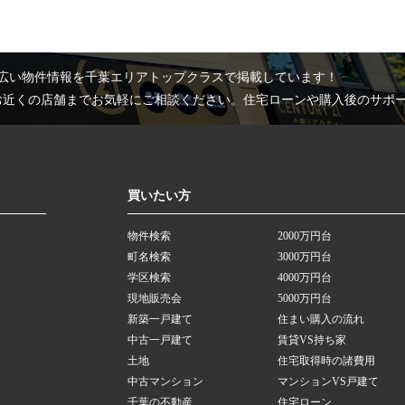
広い物件情報を千葉エリアトップクラスで掲載しています！
お近くの店舗までお気軽にご相談ください。住宅ローンや購入後のサポ
買いたい方
物件検索
2000万円台
町名検索
3000万円台
学区検索
4000万円台
現地販売会
5000万円台
新築一戸建て
住まい購入の流れ
中古一戸建て
賃貸VS持ち家
土地
住宅取得時の諸費用
中古マンション
マンションVS戸建て
千葉の不動産
住宅ローン