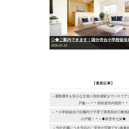
2026-05-10
【最新記事】
～通勤通学も安心な立地☆四街道駅までバスでア
戸建♪～＊＊四街道市内黒田＊＊
～＊小学校徒歩15分圏内で子育て環境良好◎敷地
の戸建！＊～◆富里市七栄◆
～当社近隣につき当日のご見学が可能です♪南東