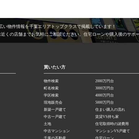
広い物件情報を千葉エリアトップクラスで掲載しています！
お近くの店舗までお気軽にご相談ください。住宅ローンや購入後のサポ
買いたい方
物件検索
2000万円台
町名検索
3000万円台
学区検索
4000万円台
現地販売会
5000万円台
新築一戸建て
住まい購入の流れ
中古一戸建て
賃貸VS持ち家
土地
住宅取得時の諸費用
中古マンション
マンションVS戸建て
千葉の不動産
住宅ローン