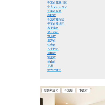
千葉市花見川区
中古マンション
千葉市緑区
香取市
千葉市稲毛区
千葉市美浜区
木更津市
袖ケ浦市
市原市
君津市
佐倉市
八千代市
成田市
富里市
館山市
平屋
中古戸建て
新築戸建て
千葉県
市原市