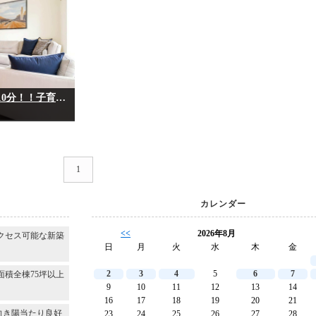
◇◆ご案内できます！国分寺台小学校徒歩10分！！子育て世代にもおすすめです♪◇～市原市諏訪～
1
カレンダー
<<
2026年8月
クセス可能な新築
日
月
火
水
木
金
2
3
4
5
6
7
面積全棟75坪以上
9
10
11
12
13
14
16
17
18
19
20
21
向き陽当たり良好
23
24
25
26
27
28