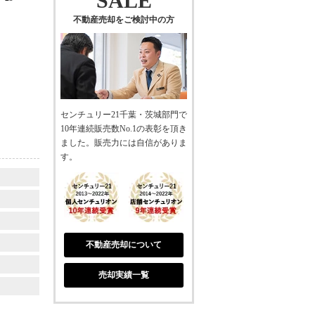
SALE
不動産売却をご検討中の方
センチュリー21千葉・茨城部門で
10年連続販売数No.1の表彰を頂き
ました。販売力には自信がありま
す。
不動産売却について
売却実績一覧