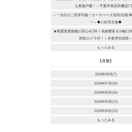
な新築戸建！～千葉市美浜区磯辺1
～＊当日のご見学可能！カースペース並列3台駐車
＊～◆八街市文違◆
★制震装置搭載の安心4LDK！収納豊富＆16帖L
防犯カメラ付！～木更津市請西
もっとみる
【月別】
2026年08月(7)
2026年07月(26)
2026年06月(26)
2026年05月(22)
2026年04月(23)
もっとみる