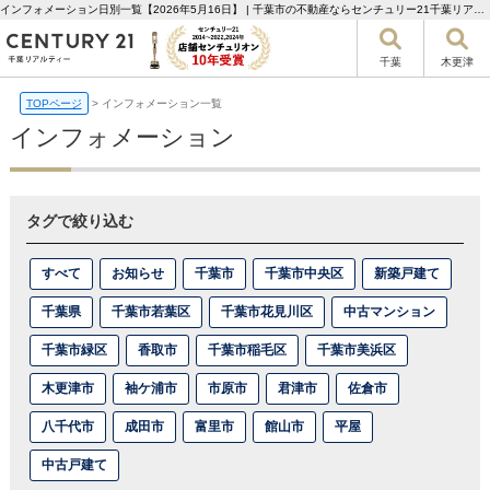
インフォメーション日別一覧【2026年5月16日】 | 千葉市の不動産ならセンチュリー21千葉リアルティー
千葉
木更津
TOPページ
>
インフォメーション一覧
インフォメーション
タグで絞り込む
すべて
お知らせ
千葉市
千葉市中央区
新築戸建て
千葉県
千葉市若葉区
千葉市花見川区
中古マンション
千葉市緑区
香取市
千葉市稲毛区
千葉市美浜区
木更津市
袖ケ浦市
市原市
君津市
佐倉市
八千代市
成田市
富里市
館山市
平屋
中古戸建て