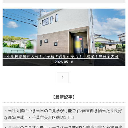
～小学校徒歩約８分！お子様の通学が安心！完成済！当日案内可能千葉市若葉区桜木北３丁目
2026-05-16
1
【最新記事】
～当社近隣につき当日のご見学が可能です♪南東向き陽当たり良好
な新築戸建！～千葉市美浜区磯辺1丁目
～＊当日のご見学可能！カースペース並列3台駐車可能な新築戸建