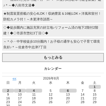
♪＊～◆八街市文違◆
★制震装置搭載の安心4LDK！収納豊富＆16帖LDK＋洋風和室付！
防犯カメラ付！～木更津市請西～
◇◆徒歩圏内に施設充実の好立地♪リフォーム済の地下2階付2階
建！◆◇市原市惣社3丁目◇◆
～＊小・中学校徒歩10分圏内！お子様の通学も安心で子育て環境
良好♪＊～佐倉市中志津7丁目
もっとみる
カレンダー
2026年8月
<<
日
月
火
水
木
金
土
1
2
3
4
5
6
7
8
9
10
11
12
13
14
15
16
17
18
19
20
21
22
23
24
25
26
27
28
29
30
31