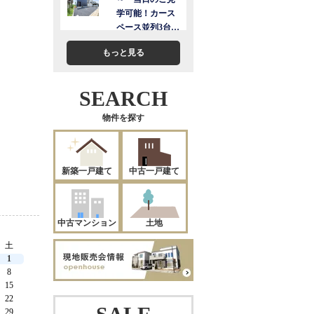
もっと見る
SEARCH
物件を探す
新築一戸建て
中古一戸建て
中古マンション
土地
土
1
8
15
22
29