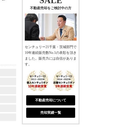
SALE
不動産売却をご検討中の方
センチュリー21千葉・茨城部門で
10年連続販売数No.1の表彰を頂き
ました。販売力には自信がありま
す。
不動産売却について
売却実績一覧