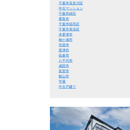
千葉市花見川区
中古マンション
千葉市緑区
香取市
千葉市稲毛区
千葉市美浜区
木更津市
袖ケ浦市
市原市
君津市
佐倉市
八千代市
成田市
富里市
館山市
平屋
中古戸建て