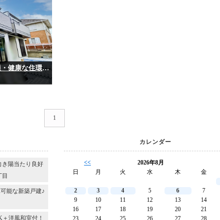
～完成済！内覧可能！長期優良住宅♪**快適・健康な住環境です♪～千葉市稲毛区宮野木町
1
カレンダー
<<
2026年8月
向き陽当たり良好
日
月
火
水
木
金
丁目
2
3
4
5
6
7
可能な新築戸建♪
9
10
11
12
13
14
16
17
18
19
20
21
DK＋洋風和室付！
23
24
25
26
27
28