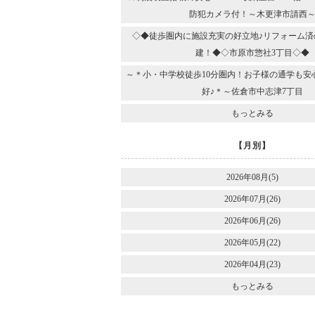
防犯カメラ付！～木更津市請西
◇◆徒歩圏内に施設充実の好立地♪リフォーム済
建！◆◇市原市惣社3丁目◇◆
～＊小・中学校徒歩10分圏内！お子様の通学も安
好♪＊～佐倉市中志津7丁目
もっとみる
【月別】
2026年08月(5)
2026年07月(26)
2026年06月(26)
2026年05月(22)
2026年04月(23)
もっとみる