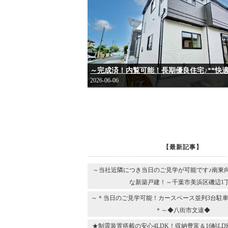
2026-06-06
【最新記事】
～当社近隣につき当日のご見学が可能です♪南東
な新築戸建！～千葉市美浜区磯辺1
～＊当日のご見学可能！カースペース並列3台駐車
＊～◆八街市文違◆
★制震装置搭載の安心4LDK！収納豊富＆16帖L