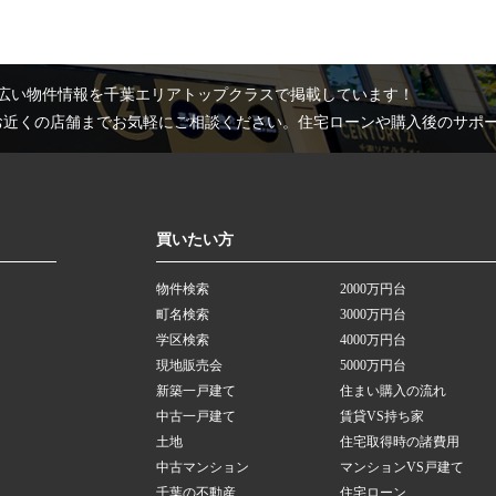
広い物件情報を千葉エリアトップクラスで掲載しています！
お近くの店舗までお気軽にご相談ください。住宅ローンや購入後のサポ
買いたい方
物件検索
2000万円台
町名検索
3000万円台
学区検索
4000万円台
現地販売会
5000万円台
新築一戸建て
住まい購入の流れ
中古一戸建て
賃貸VS持ち家
土地
住宅取得時の諸費用
中古マンション
マンションVS戸建て
千葉の不動産
住宅ローン