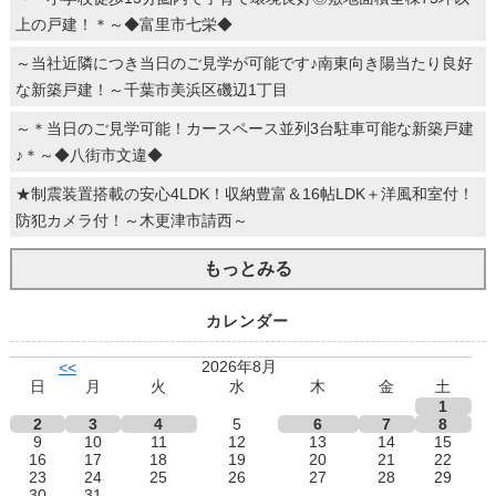
上の戸建！＊～◆富里市七栄◆
～当社近隣につき当日のご見学が可能です♪南東向き陽当たり良好
な新築戸建！～千葉市美浜区磯辺1丁目
～＊当日のご見学可能！カースペース並列3台駐車可能な新築戸建
♪＊～◆八街市文違◆
★制震装置搭載の安心4LDK！収納豊富＆16帖LDK＋洋風和室付！
防犯カメラ付！～木更津市請西～
もっとみる
カレンダー
2026年8月
<<
日
月
火
水
木
金
土
1
2
3
4
5
6
7
8
9
10
11
12
13
14
15
16
17
18
19
20
21
22
23
24
25
26
27
28
29
30
31