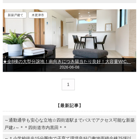
新築戸建て
木更津市
★全8棟の大型分譲地！南向きにつき陽当たり良好！大容量WIC、パントリー付き！★～木更津市牛込～
2026-06-08
1
【最新記事】
～通勤通学も安心な立地☆四街道駅までバスでアクセス可能な新築
戸建♪～＊＊四街道市内黒田＊＊
～＊小学校徒歩15分圏内で子育て環境良好◎敷地面積全棟75坪以