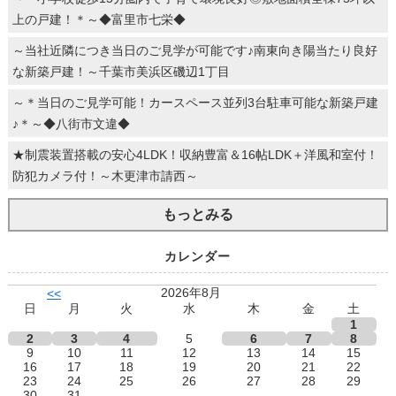
上の戸建！＊～◆富里市七栄◆
～当社近隣につき当日のご見学が可能です♪南東向き陽当たり良好
な新築戸建！～千葉市美浜区磯辺1丁目
～＊当日のご見学可能！カースペース並列3台駐車可能な新築戸建
♪＊～◆八街市文違◆
★制震装置搭載の安心4LDK！収納豊富＆16帖LDK＋洋風和室付！
防犯カメラ付！～木更津市請西～
もっとみる
カレンダー
2026年8月
<<
日
月
火
水
木
金
土
1
2
3
4
5
6
7
8
9
10
11
12
13
14
15
16
17
18
19
20
21
22
23
24
25
26
27
28
29
30
31