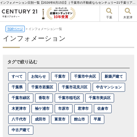
インフォメーション日別一覧【2026年6月15日】 | 千葉市の不動産ならセンチュリー21千葉リアルティー
千葉
木更津
TOPページ
>
インフォメーション一覧
インフォメーション
タグで絞り込む
すべて
お知らせ
千葉市
千葉市中央区
新築戸建て
千葉県
千葉市若葉区
千葉市花見川区
中古マンション
千葉市緑区
香取市
千葉市稲毛区
千葉市美浜区
木更津市
袖ケ浦市
市原市
君津市
佐倉市
八千代市
成田市
富里市
館山市
平屋
中古戸建て