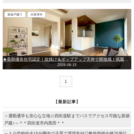
新築戸建て
木更津市
★長期優良住宅認定！吹抜け＆ポップアップ天井で開放感！祇園駅徒歩約9分の便利な立地★～木更津市祇園～
2026-06-15
1
【最新記事】
～通勤通学も安心な立地☆四街道駅までバスでアクセス可能な新築
戸建♪～＊＊四街道市内黒田＊＊
～＊小学校徒歩15分圏内で子育て環境良好◎敷地面積全棟75坪以