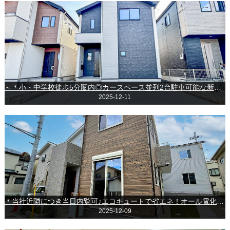
～＊小・中学校徒歩5分圏内◎カースペース並列2台駐車可能な新築戸建♪＊～◇習志野市袖ケ浦4丁目◇
2025-12-11
＊当社近隣につき当日内覧可♪エコキュートで省エネ！オール電化の新築戸建♪＊～千葉市中央区葛城２丁目～
2025-12-09