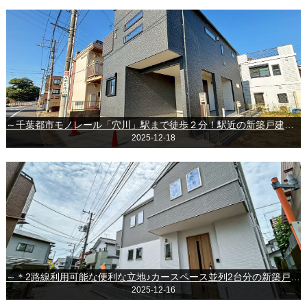
～千葉都市モノレール「穴川」駅まで徒歩２分！駅近の新築戸建！～＊＊千葉市稲毛区穴川町＊＊
2025-12-18
～＊2路線利用可能な便利な立地♪カースペース並列2台分の新築戸建◎＊～◆船橋市飯山満町3丁目◆
2025-12-16