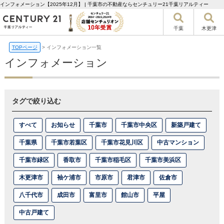
インフォメーション【2025年12月】 | 千葉市の不動産ならセンチュリー21千葉リアルティー
千葉
木更津
TOPページ
>
インフォメーション一覧
インフォメーション
タグで絞り込む
すべて
お知らせ
千葉市
千葉市中央区
新築戸建て
千葉県
千葉市若葉区
千葉市花見川区
中古マンション
千葉市緑区
香取市
千葉市稲毛区
千葉市美浜区
木更津市
袖ケ浦市
市原市
君津市
佐倉市
八千代市
成田市
富里市
館山市
平屋
中古戸建て