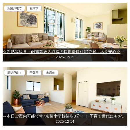
新築戸建て
君津市
☆断熱等級６・耐震等級３取得の長期優良住宅で省エネ＆安心☆～君津市人見3丁目～第1期
2025-12-15
新築戸建て
千葉県
市原市
～本日ご案内可能です♪京葉小学校徒歩3分！！ 子育て世代にもおすすめの物件♪～市原市玉前～
2025-12-14