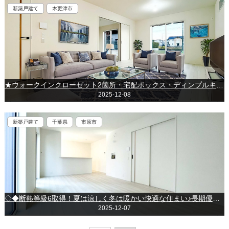
新築戸建て
木更津市
★ウォークインクローゼット2箇所・宅配ボックス・ディンプルキーで設備充実★～木更津市港南台～
2025-12-08
新築戸建て
千葉県
市原市
◇◆断熱等級6取得！夏は涼しく冬は暖かい快適な住まい♪長期優良住宅です！◇◆～市原市姉崎～
2025-12-07