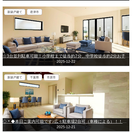
新築戸建て
君津市
☆3台並列駐車可能！小学校まで徒歩約7分、中学校徒歩約2分お子さまの通学も安心☆～君津市南子安1丁目～
2025-12-22
新築戸建て
千葉県
市原市
◇＊◆本日ご案内可能です♪広々駐車場2台可（車種による）！！人気の角地です♪◇＊◆～市原市大厩～
2025-12-21