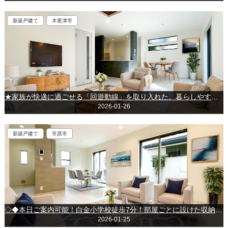
新築戸建て
木更津市
★家族が快適に過ごせる「回遊動線」を取り入れた、暮らしやすさ重視の間取りです！★木更津市真舟5丁目
2026-01-26
新築戸建て
市原市
◇◆本日ご案内可能！白金小学校徒歩7分！部屋ごとに設けた収納は住みやすさへのこだわり♪～市原市君塚～
2026-01-25