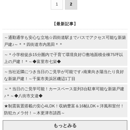
1
2
【最新記事】
～通勤通学も安心な立地☆四街道駅までバスでアクセス可能な新築
戸建♪～＊＊四街道市内黒田＊＊
～＊小学校徒歩15分圏内で子育て環境良好◎敷地面積全棟75坪以
上の戸建！＊～◆富里市七栄◆
～当社近隣につき当日のご見学が可能です♪南東向き陽当たり良好
な新築戸建！～千葉市美浜区磯辺1丁目
～＊当日のご見学可能！カースペース並列3台駐車可能な新築戸建
♪＊～◆八街市文違◆
★制震装置搭載の安心4LDK！収納豊富＆16帖LDK＋洋風和室付！
防犯カメラ付！～木更津市請西～
もっとみる