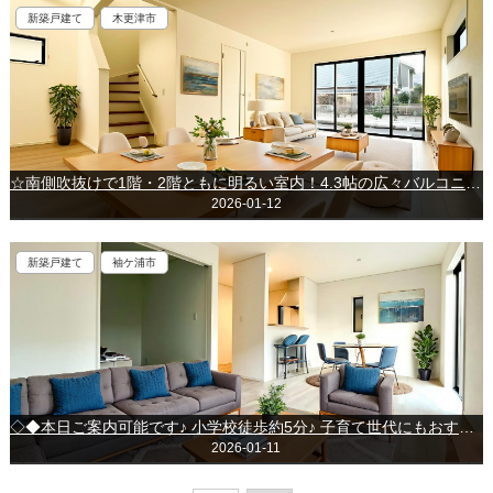
新築戸建て
木更津市
☆南側吹抜けで1階・2階ともに明るい室内！4.3帖の広々バルコニー付き～木更津市貝渕～
2026-01-12
新築戸建て
袖ケ浦市
◇◆本日ご案内可能です♪ 小学校徒歩約5分♪ 子育て世代にもおすすめ♪～袖ケ浦市今井～
2026-01-11