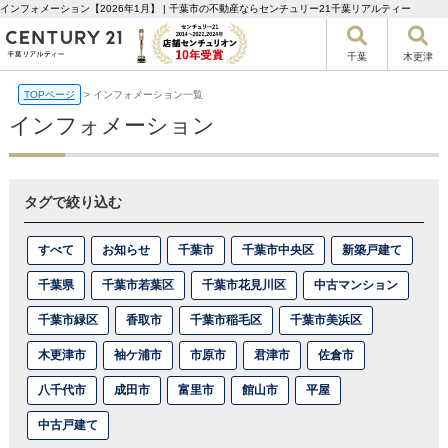
インフォメーション【2026年1月】 | 千葉市の不動産ならセンチュリー21千葉リアルティー
千葉
木更津
TOPページ
>
インフォメーション一覧
インフォメーション
タグで絞り込む
すべて
お知らせ
千葉市
千葉市中央区
新築戸建て
千葉県
千葉市若葉区
千葉市花見川区
中古マンション
千葉市緑区
香取市
千葉市稲毛区
千葉市美浜区
木更津市
袖ケ浦市
市原市
君津市
佐倉市
八千代市
成田市
富里市
館山市
平屋
中古戸建て