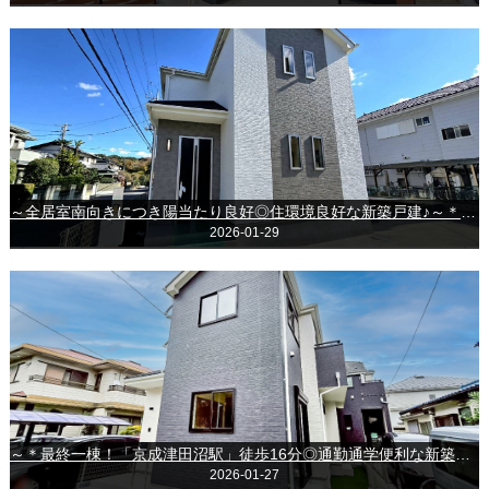
～全居室南向きにつき陽当たり良好◎住環境良好な新築戸建♪～＊千葉市花見川区こてはし台６丁目＊
2026-01-29
～＊最終一棟！「京成津田沼駅」徒歩16分◎通勤通学便利な新築戸建♪＊～◆習志野市袖ケ浦1丁目◆
2026-01-27