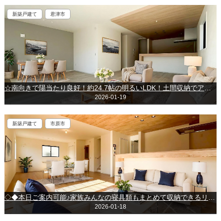
新築戸建て
君津市
☆南向きで陽当たり良好！約24.7帖の明るいLDK！土間収納でアウトドア用品も収納☆～君津市大和田～
2026-01-19
新築戸建て
市原市
◇◆本日ご案内可能♪家族みんなの寝具類もまとめて収納できるリネン庫付き物件♪～市原市今津朝山～
2026-01-18