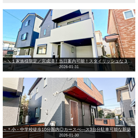
～＼１家族様限定／完成済！当日案内可能！スタイリッシュな３階建て♪千葉市稲毛区稲丘町
2026-01-31
～＊小・中学校徒歩10分圏内◎カースぺ―ス3台分駐車可能な新築戸建♪＊～◆船橋市習志野台5丁目◆
2026-01-30