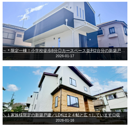
～＊限定一棟！小学校徒歩8分◎カースペース並列2台分の新築戸建♪＊～◇八千代市八千代台東3丁目◇
2026-01-17
＼１家族様限定の新築戸建／LDKは２４帖と広々しています◎収納充実◎～千葉市若葉区加曽利町
2026-01-16