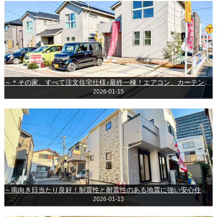
～＊その家、すべて注文住宅仕様♪最終一棟！エアコン、カーテン付きの戸建◎＊～◆成田市並木町◆
2026-01-15
～南向き日当たり良好！制震性と耐震性のある地震に強い安心住宅！～＊＊千葉市稲毛区稲毛東６丁目＊＊
2026-01-13