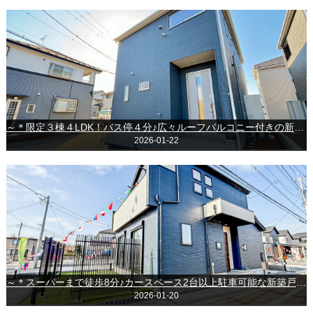
～＊限定３棟４LDK！バス停４分♪広々ルーフバルコニー付きの新築戸建＊～◆千葉市緑区古市場町◆
2026-01-22
～＊スーパーまで徒歩8分♪カースペース2台以上駐車可能な新築戸建！＊～◆グラファーレ富里市御料◆
2026-01-20