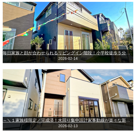
毎日家族と顔が合わせられるリビングイン階段！小学校徒歩５分で安心な新築戸建～四街道市栗山
2026-02-14
～＼１家族様限定／完成済！水回り集中設計家事動線が楽々な新築戸建！～千葉市美浜区真砂５丁目
2026-02-13