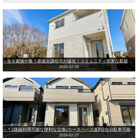
～全６家族が集う新築分譲住宅が誕生！コミュニティ充実な新築戸建です♪**～千葉市若葉区小倉町～
2026-02-28
～＊2路線利用可能な便利な立地♪カースペース並列2台分駐車可能な新築戸建！＊～◆成田市大袋◆
2026-02-27