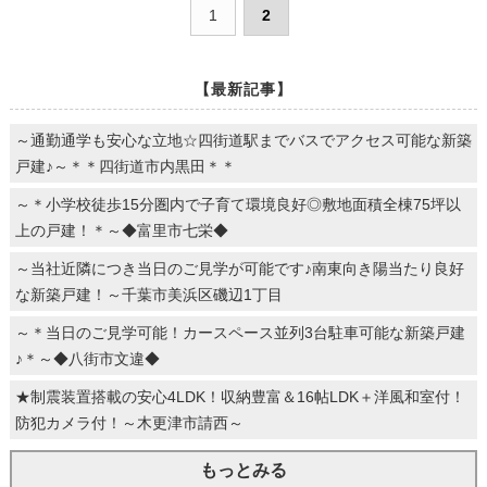
1
2
【最新記事】
～通勤通学も安心な立地☆四街道駅までバスでアクセス可能な新築
戸建♪～＊＊四街道市内黒田＊＊
～＊小学校徒歩15分圏内で子育て環境良好◎敷地面積全棟75坪以
上の戸建！＊～◆富里市七栄◆
～当社近隣につき当日のご見学が可能です♪南東向き陽当たり良好
な新築戸建！～千葉市美浜区磯辺1丁目
～＊当日のご見学可能！カースペース並列3台駐車可能な新築戸建
♪＊～◆八街市文違◆
★制震装置搭載の安心4LDK！収納豊富＆16帖LDK＋洋風和室付！
防犯カメラ付！～木更津市請西～
もっとみる