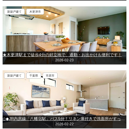
新築戸建て
木更津市
★木更津駅まで徒歩4分の好立地で、通勤・お出かけも便利です！宅配ボックス付☆～木更津市中央1丁目～
2026-02-23
新築戸建て
千葉県
市原市
◇◆JR内房線「八幡宿駅」バス5分！リネン庫付きで洗面所がすっきり片付きます♪◆◇市原市東五所◇◆
2026-02-22