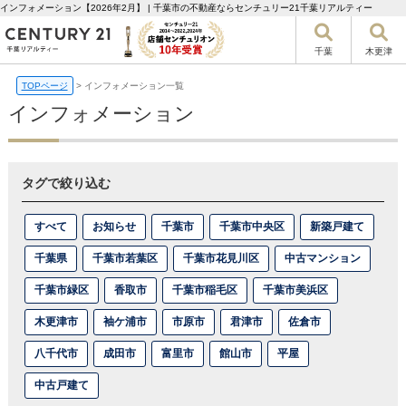
インフォメーション【2026年2月】 | 千葉市の不動産ならセンチュリー21千葉リアルティー
千葉
木更津
TOPページ
>
インフォメーション一覧
インフォメーション
タグで絞り込む
すべて
お知らせ
千葉市
千葉市中央区
新築戸建て
千葉県
千葉市若葉区
千葉市花見川区
中古マンション
千葉市緑区
香取市
千葉市稲毛区
千葉市美浜区
木更津市
袖ケ浦市
市原市
君津市
佐倉市
八千代市
成田市
富里市
館山市
平屋
中古戸建て