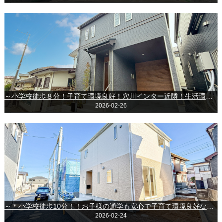
～小学校徒歩８分！子育て環境良好！穴川インター近隣！生活環境良好な新築戸建～千葉市稲毛区萩台町
2026-02-26
～＊小学校徒歩10分！！お子様の通学も安心で子育て環境良好な新築戸建◎＊～◆船橋市金杉5丁目◆
2026-02-24