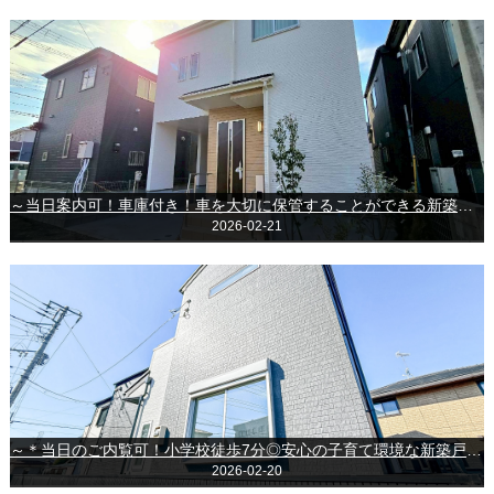
～当日案内可！車庫付き！車を大切に保管することができる新築戸建～千葉市花見川区浪花町
2026-02-21
～＊当日のご内覧可！小学校徒歩7分◎安心の子育て環境な新築戸建です♪＊～◆習志野市鷺沼3丁目◆
2026-02-20