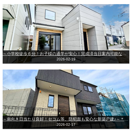
～小学校徒歩６分！お子様の通学が安心！完成済当日案内可能な新築戸建～千葉市中央区寒川町３丁目
2026-02-19
～南向き日当たり良好！セコム等、防犯面も安心な新築戸建♪～＊＊千葉市緑区土気町＊＊
2026-02-17