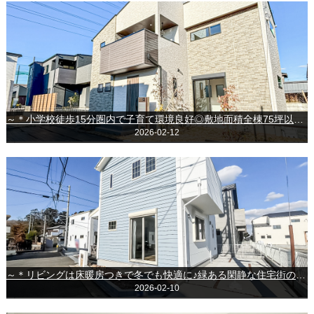
～＊小学校徒歩15分圏内で子育て環境良好◎敷地面積全棟75坪以上の新築戸建！＊～◆富里市七栄◆
2026-02-12
～＊リビングは床暖房つきで冬でも快適に♪緑ある閑静な住宅街の戸建！＊～◆八千代市八千代台北13丁目◆
2026-02-10