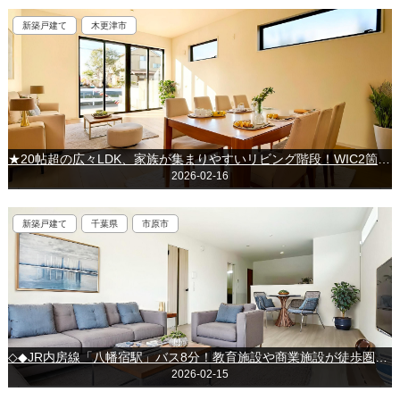
新築戸建て
木更津市
★20帖超の広々LDK、家族が集まりやすいリビング階段！WIC2箇所＋リネン庫で収納充実★～木更津市貝渕～
2026-02-16
新築戸建て
千葉県
市原市
◇◆JR内房線「八幡宿駅」バス8分！教育施設や商業施設が徒歩圏内の好立地♪◆◇市原市若宮4丁目◇◆
2026-02-15