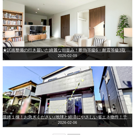
★区画整備の行き届いた綺麗な街並み！断熱等級6・耐震等級3取得の長期優良住宅★～君津市人見3丁目～
2026-02-09
最終１棟！お急ぎください♪地球と経済にやさしい省エネ物件！千葉市若葉区千城台西１丁目
2026-02-06