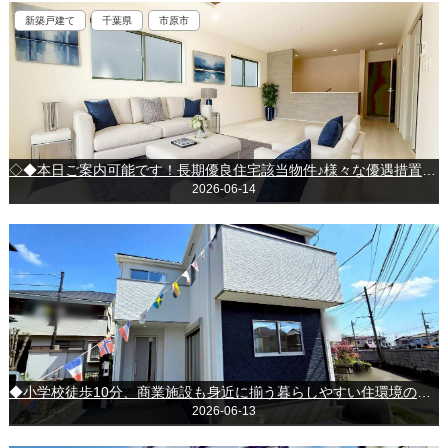
新築戸建て
千葉県
市原市
◇◆本日ご案内可能です！長期優良住宅該当物件♪様々な優遇措置が受けられます♪～市原市若宮7丁目～
2026-06-14
◆小学校徒歩10分、商業施設も身近に揃う暮らしやすい住環境の新築戸建◆＊＊八千代市高津＊＊
2026-06-13