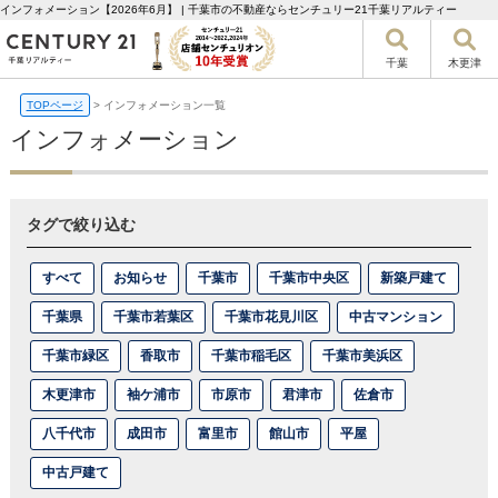
インフォメーション【2026年6月】 | 千葉市の不動産ならセンチュリー21千葉リアルティー
千葉
木更津
TOPページ
>
インフォメーション一覧
インフォメーション
タグで絞り込む
すべて
お知らせ
千葉市
千葉市中央区
新築戸建て
千葉県
千葉市若葉区
千葉市花見川区
中古マンション
千葉市緑区
香取市
千葉市稲毛区
千葉市美浜区
木更津市
袖ケ浦市
市原市
君津市
佐倉市
八千代市
成田市
富里市
館山市
平屋
中古戸建て