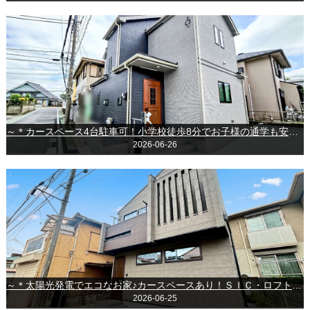
～＊カースペース4台駐車可！小学校徒歩8分でお子様の通学も安心な新築戸建◎＊～◆成田市並木町◆
2026-06-26
～＊太陽光発電でエコなお家♪カースペースあり！ＳＩＣ・ロフト付きの新築戸建＊～市川市八幡５丁目
2026-06-25