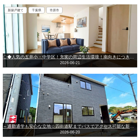
新築戸建て
千葉県
市原市
◇◆人気の五井小・中学区！充実の周辺生活環境！南向きにつき陽当たり良好♪◆◇市原市五井中央西◇◆
2026-06-21
～通勤通学も安心な立地☆四街道駅までバスでアクセス可能な新築戸建♪～＊＊四街道市内黒田＊＊
2026-06-20