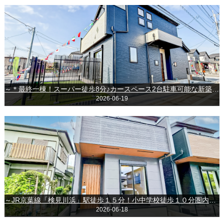
～＊最終一棟！スーパー徒歩8分♪カースペース2台駐車可能な新築戸建！＊～◆グラファーレ富里市御料◆
2026-06-19
～JR京葉線「検見川浜」駅徒歩１５分！小中学校徒歩１０分圏内の新築戸建～千葉市美浜区磯辺３丁目
2026-06-18