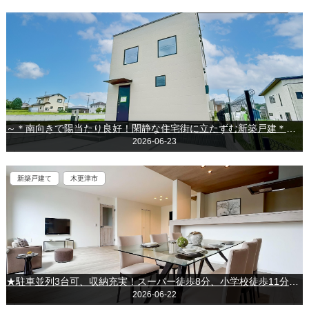
～＊南向きで陽当たり良好！閑静な住宅街に立たずむ新築戸建＊～◆千葉市緑区おゆみ野南４丁目◆
2026-06-23
新築戸建て
木更津市
★駐車並列3台可、収納充実！スーパー徒歩8分、小学校徒歩11分の生活便利な立地★～木更津市羽鳥野～
2026-06-22