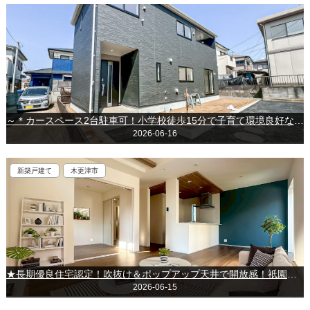
～＊カースペース2台駐車可！小学校徒歩15分で子育て環境良好な新築戸建◎＊～◇八街市富山◇
2026-06-16
新築戸建て
木更津市
★長期優良住宅認定！吹抜け＆ポップアップ天井で開放感！祇園駅徒歩約9分の便利な立地★～木更津市祇園～
2026-06-15