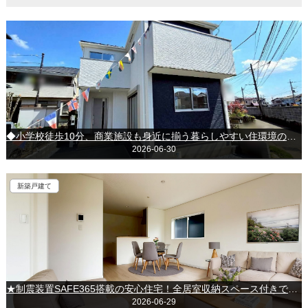
◆小学校徒歩10分、商業施設も身近に揃う暮らしやすい住環境の新築戸建◆＊＊八千代市高津＊＊
2026-06-30
新築戸建て
★制震装置SAFE365搭載の安心住宅！全居室収納スペース付きでお部屋スッキリ！★～富津市千種新田～
2026-06-29