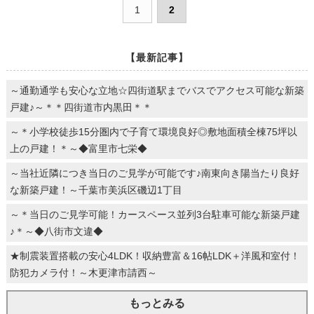
1
2
【最新記事】
～通勤通学も安心な立地☆四街道駅までバスでアクセス可能な新築
戸建♪～＊＊四街道市内黒田＊＊
～＊小学校徒歩15分圏内で子育て環境良好◎敷地面積全棟75坪以
上の戸建！＊～◆富里市七栄◆
～当社近隣につき当日のご見学が可能です♪南東向き陽当たり良好
な新築戸建！～千葉市美浜区磯辺1丁目
～＊当日のご見学可能！カースペース並列3台駐車可能な新築戸建
♪＊～◆八街市文違◆
★制震装置搭載の安心4LDK！収納豊富＆16帖LDK＋洋風和室付！
防犯カメラ付！～木更津市請西～
もっとみる