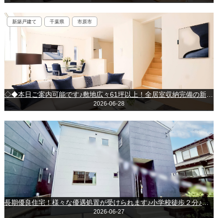
新築戸建て
千葉県
市原市
◇◆本日ご案内可能です♪敷地広々61坪以上！全居室収納完備の新築戸建て♪～市原市椎津～
2026-06-28
長期優良住宅！様々な優遇処置が受けられます♪小学校徒歩２分♪千葉市若葉区大宮台６丁目
2026-06-27