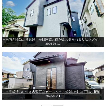
～南向き陽当たり良好！毎日家族と顔が合わせられるリビングイン階段♪～＊＊千葉市若葉区加曽利町＊＊
2026-06-12
～＊完成済みにつき内覧可◎カースペース並列2台駐車可能な新築戸建♪＊～◆グラファーレ成田市郷部◆
2026-06-11