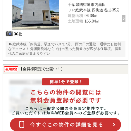
千葉県四街道市内黒田
ＪＲ総武本線 四街道 徒歩35分
建物面積
96.38㎡
土地面積
165.04㎡
36
枚
JR総武本線「四街道」駅までバスで7分。 雨の日の通勤・通学にも便利
なアクセス！ 分譲開発地ならではの整った街並みが広がる住環境。 同世
代のご家庭が集まりやすい！
【会員様限定で公開中！】
会員限定