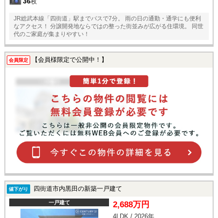
36
枚
JR総武本線「四街道」駅までバスで7分。 雨の日の通勤・通学にも便利
なアクセス！ 分譲開発地ならではの整った街並みが広がる住環境。 同世
代のご家庭が集まりやすい！
【会員様限定で公開中！】
会員限定
四街道市内黒田の新築一戸建て
値下がり
一戸建て
2,688万円
4LDK / 2026年