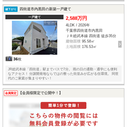
四街道市内黒田の新築一戸建て
値下がり
一戸建て
2,588万円
4LDK / 2026年
千葉県四街道市内黒田
ＪＲ総武本線 四街道 徒歩35分
建物面積
95.58㎡
土地面積
176.53㎡
36
枚
JR総武本線「四街道」駅までバスで7分。 雨の日の通勤・通学にも便利
なアクセス！ 分譲開発地ならではの整った街並みが広がる住環境。 同世
代のご家庭が集まりやすい！
【会員様限定で公開中！】
会員限定