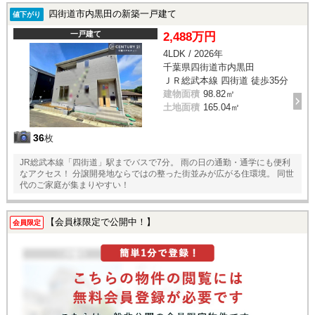
四街道市内黒田の新築一戸建て
値下がり
一戸建て
2,488万円
4LDK / 2026年
千葉県四街道市内黒田
ＪＲ総武本線 四街道 徒歩35分
建物面積
98.82㎡
土地面積
165.04㎡
36
枚
JR総武本線「四街道」駅までバスで7分。 雨の日の通勤・通学にも便利
なアクセス！ 分譲開発地ならではの整った街並みが広がる住環境。 同世
代のご家庭が集まりやすい！
【会員様限定で公開中！】
会員限定