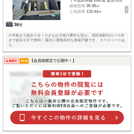
ＪＲ総武本線 四街道 徒歩55分
建物面積
95.98㎡
土地面積
133.44㎡
36
枚
小学校まで徒歩５分！小さなお子様の通学も安心。 四街道駅行のバス停
まで徒歩６分で便利！ 陽当り通風良好な新築戸建です。 カースペースあ
り。
【会員様限定で公開中！】
会員限定
NEW