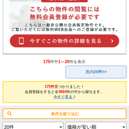
175
1～20
件中
件を表示
次の20件>>
175件
見つかりました！
会員登録をすると全
4864
件の中から探せます。
今すぐ見る
条件を絞り込む