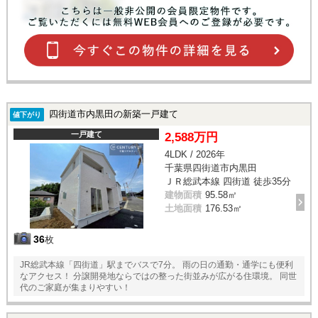
四街道市内黒田の新築一戸建て
値下がり
一戸建て
2,588万円
4LDK / 2026年
千葉県四街道市内黒田
ＪＲ総武本線 四街道 徒歩35分
建物面積
95.58㎡
土地面積
176.53㎡
36
枚
JR総武本線「四街道」駅までバスで7分。 雨の日の通勤・通学にも便利
なアクセス！ 分譲開発地ならではの整った街並みが広がる住環境。 同世
代のご家庭が集まりやすい！