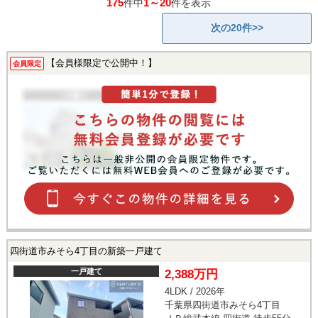
175
1～20
件中
件を表示
次の20件>>
【会員様限定で公開中！】
会員限定
四街道市みそら4丁目の新築一戸建て
一戸建て
2,388万円
4LDK / 2026年
千葉県四街道市みそら4丁目