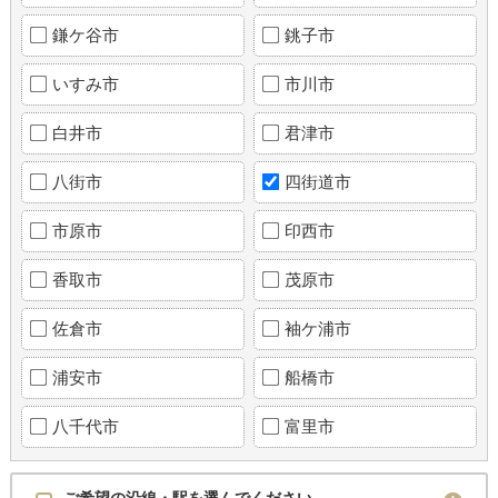
鎌ケ谷市
銚子市
いすみ市
市川市
白井市
君津市
八街市
四街道市
市原市
印西市
香取市
茂原市
佐倉市
袖ケ浦市
浦安市
船橋市
八千代市
富里市