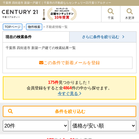
千葉県 四街道市 新築一戸建て｜千葉市の不動産ならセンチュリー21千葉リアルティー
千葉
木更津
TOPページ
>
物件検索
>
不動産情報一覧
現在の検索条件
さらに条件を絞り込む
千葉県 四街道市 新築一戸建ての検索結果一覧
この条件で新着メールを登録
175件
見つかりました！
会員登録をすると全
4864
件の中から探せます。
今すぐ見る
条件を絞り込む