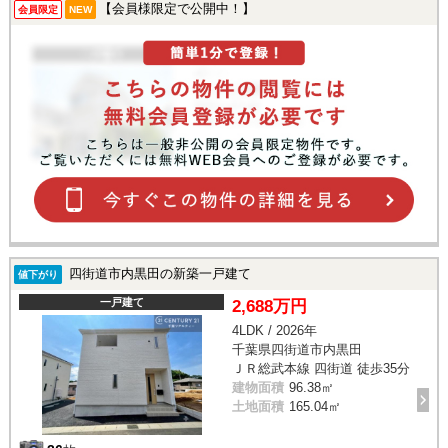
【会員様限定で公開中！】
会員限定
NEW
四街道市内黒田の新築一戸建て
値下がり
一戸建て
2,688万円
4LDK / 2026年
千葉県四街道市内黒田
ＪＲ総武本線 四街道 徒歩35分
建物面積
96.38㎡
土地面積
165.04㎡