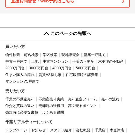
直接お問合せ・web予約はこちら
このページの先頭へ
買いたい方
物件検索
町名検索
学区検索
現地販売会
新築一戸建て
中古一戸建て
土地
中古マンション
千葉の不動産
木更津の不動産
2000万円台
3000万円台
4000万円台
5000万円台
住まい購入の流れ
賃貸VS持ち家
住宅取得時の諸費用
マンションVS戸建て
売りたい方
千葉の不動産売却
不動産売却実績
売却査定フォーム
売却の流れ
仲介と買取の違い
売却時の諸費用
高く売るポイント
売却時に必要な書類
よくある質問
千葉リアルティーについて
トップページ
お知らせ
スタッフ紹介
会社概要
千葉店
木更津店