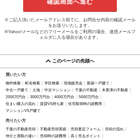
※ご記入頂いたメールアドレス宛てに、お問合せ内容の確認メール
をお送りいたします。
※Yahoo!メールなどのフリーメールをご利用の場合、迷惑メールフ
ォルダに入る場合があります。
このページの先頭へ
買いたい方
物件検索
町名検索
学区検索
現地販売会
新築一戸建て
中古一戸建て
土地
中古マンション
千葉の不動産
木更津の不動産
2000万円台
3000万円台
4000万円台
5000万円台
住まい購入の流れ
賃貸VS持ち家
住宅取得時の諸費用
マンションVS戸建て
売りたい方
千葉の不動産売却
不動産売却実績
売却査定フォーム
売却の流れ
仲介と買取の違い
売却時の諸費用
高く売るポイント