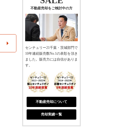
SALE
不動産売却をご検討中の方
センチュリー21千葉・茨城部門で
10年連続販売数No.1の表彰を頂き
ました。販売力には自信がありま
す。
不動産売却について
売却実績一覧