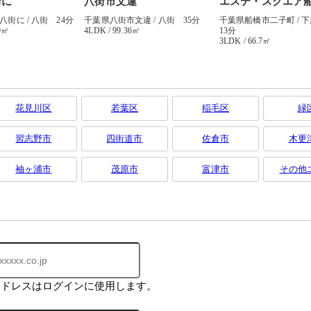
花見川区
若葉区
稲毛区
緑
習志野市
四街道市
佐倉市
木更
袖ヶ浦市
茂原市
富津市
その他
アドレスはログインに使用します。