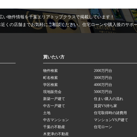
広い物件情報を千葉エリアトップクラスで掲載しています！
お近くの店舗までお気軽にご相談ください。住宅ローンや購入後のサポ
買いたい方
物件検索
2000万円台
町名検索
3000万円台
学区検索
4000万円台
現地販売会
5000万円台
新築一戸建て
住まい購入の流れ
中古一戸建て
賃貸VS持ち家
土地
住宅取得時の諸費用
中古マンション
マンションVS戸建て
千葉の不動産
住宅ローン
木更津の不動産