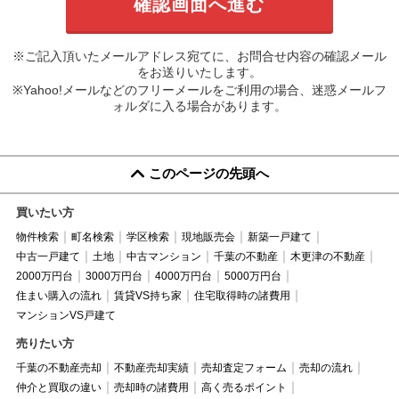
※ご記入頂いたメールアドレス宛てに、お問合せ内容の確認メール
をお送りいたします。
※Yahoo!メールなどのフリーメールをご利用の場合、迷惑メールフ
ォルダに入る場合があります。
このページの先頭へ
買いたい方
物件検索
町名検索
学区検索
現地販売会
新築一戸建て
中古一戸建て
土地
中古マンション
千葉の不動産
木更津の不動産
2000万円台
3000万円台
4000万円台
5000万円台
住まい購入の流れ
賃貸VS持ち家
住宅取得時の諸費用
マンションVS戸建て
売りたい方
千葉の不動産売却
不動産売却実績
売却査定フォーム
売却の流れ
仲介と買取の違い
売却時の諸費用
高く売るポイント