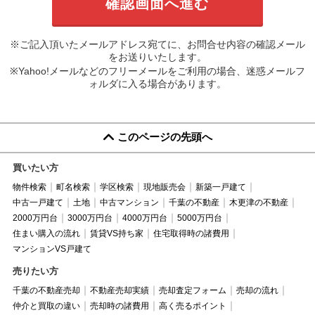
※ご記入頂いたメールアドレス宛てに、お問合せ内容の確認メール
をお送りいたします。
※Yahoo!メールなどのフリーメールをご利用の場合、迷惑メールフ
ォルダに入る場合があります。
このページの先頭へ
買いたい方
物件検索
町名検索
学区検索
現地販売会
新築一戸建て
中古一戸建て
土地
中古マンション
千葉の不動産
木更津の不動産
2000万円台
3000万円台
4000万円台
5000万円台
住まい購入の流れ
賃貸VS持ち家
住宅取得時の諸費用
マンションVS戸建て
売りたい方
千葉の不動産売却
不動産売却実績
売却査定フォーム
売却の流れ
仲介と買取の違い
売却時の諸費用
高く売るポイント