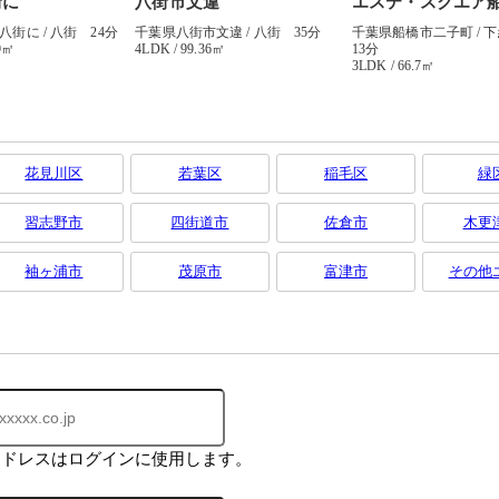
花見川区
若葉区
稲毛区
緑
習志野市
四街道市
佐倉市
木更
袖ヶ浦市
茂原市
富津市
その他
アドレスはログインに使用します。