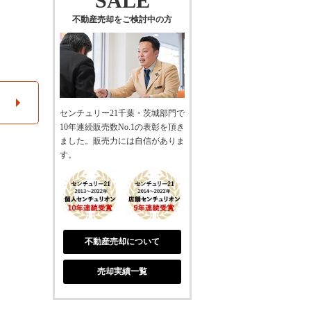
SALE
不動産売却をご検討中の方
センチュリー21千葉・茨城部門で
10年連続販売数No.1の表彰を頂き
ました。販売力には自信がありま
す。
不動産売却について
売却実績一覧