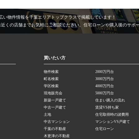
広い物件情報を千葉エリアトップクラスで掲載しています！
お近くの店舗までお気軽にご相談ください。住宅ローンや購入後のサポ
買いたい方
物件検索
2000万円台
町名検索
3000万円台
学区検索
4000万円台
現地販売会
5000万円台
新築一戸建て
住まい購入の流れ
中古一戸建て
賃貸VS持ち家
土地
住宅取得時の諸費用
中古マンション
マンションVS戸建て
千葉の不動産
住宅ローン
木更津の不動産