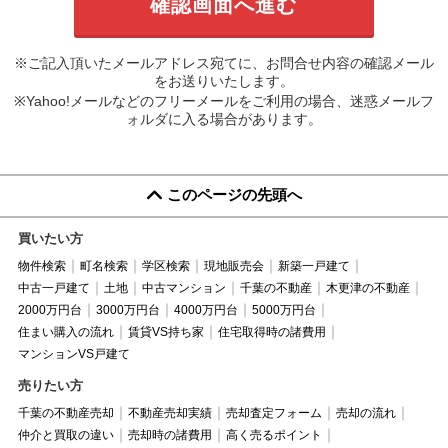
※ご記入頂いたメールアドレス宛てに、お問合せ内容の確認メール
をお送りいたします。
※Yahoo!メールなどのフリーメールをご利用の場合、迷惑メールフ
ォルダに入る場合があります。
このページの先頭へ
買いたい方
物件検索
町名検索
学区検索
現地販売会
新築一戸建て
中古一戸建て
土地
中古マンション
千葉の不動産
木更津の不動産
2000万円台
3000万円台
4000万円台
5000万円台
住まい購入の流れ
賃貸VS持ち家
住宅取得時の諸費用
マンションVS戸建て
売りたい方
千葉の不動産売却
不動産売却実績
売却査定フォーム
売却の流れ
仲介と買取の違い
売却時の諸費用
高く売るポイント