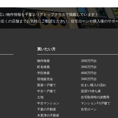
広い物件情報を千葉エリアトップクラスで掲載しています！
お近くの店舗までお気軽にご相談ください。住宅ローンや購入後のサポ
買いたい方
物件検索
2000万円台
町名検索
3000万円台
学区検索
4000万円台
現地販売会
5000万円台
新築一戸建て
住まい購入の流れ
中古一戸建て
賃貸VS持ち家
土地
住宅取得時の諸費用
中古マンション
マンションVS戸建て
千葉の不動産
住宅ローン
木更津の不動産