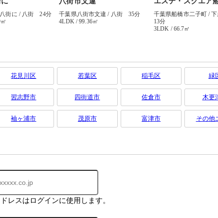
花見川区
若葉区
稲毛区
緑
習志野市
四街道市
佐倉市
木更
袖ヶ浦市
茂原市
富津市
その他
アドレスはログインに使用します。