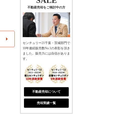
SALE
不動産売却をご検討中の方
センチュリー21千葉・茨城部門で
10年連続販売数No.1の表彰を頂き
ました。販売力には自信がありま
す。
不動産売却について
売却実績一覧