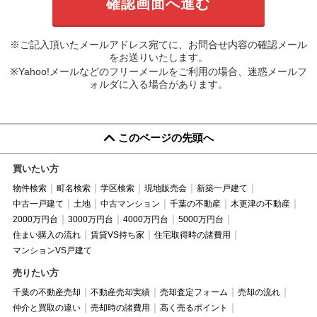
※ご記入頂いたメールアドレス宛てに、お問合せ内容の確認メール
をお送りいたします。
※Yahoo!メールなどのフリーメールをご利用の場合、迷惑メールフ
ォルダに入る場合があります。
このページの先頭へ
買いたい方
物件検索
町名検索
学区検索
現地販売会
新築一戸建て
中古一戸建て
土地
中古マンション
千葉の不動産
木更津の不動産
2000万円台
3000万円台
4000万円台
5000万円台
住まい購入の流れ
賃貸VS持ち家
住宅取得時の諸費用
マンションVS戸建て
売りたい方
千葉の不動産売却
不動産売却実績
売却査定フォーム
売却の流れ
仲介と買取の違い
売却時の諸費用
高く売るポイント