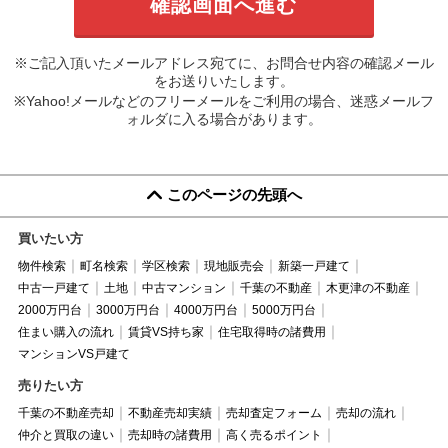
※ご記入頂いたメールアドレス宛てに、お問合せ内容の確認メール
をお送りいたします。
※Yahoo!メールなどのフリーメールをご利用の場合、迷惑メールフ
ォルダに入る場合があります。
このページの先頭へ
買いたい方
物件検索
町名検索
学区検索
現地販売会
新築一戸建て
中古一戸建て
土地
中古マンション
千葉の不動産
木更津の不動産
2000万円台
3000万円台
4000万円台
5000万円台
住まい購入の流れ
賃貸VS持ち家
住宅取得時の諸費用
マンションVS戸建て
売りたい方
千葉の不動産売却
不動産売却実績
売却査定フォーム
売却の流れ
仲介と買取の違い
売却時の諸費用
高く売るポイント