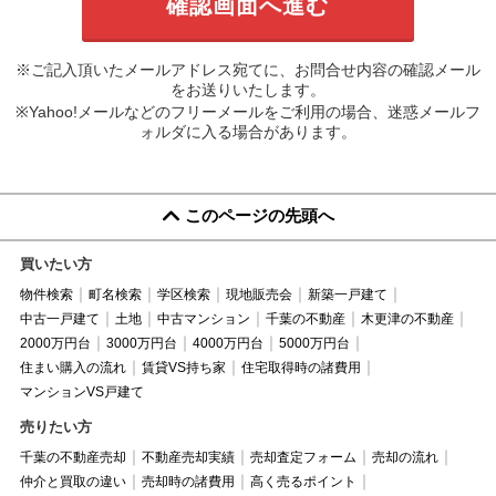
※ご記入頂いたメールアドレス宛てに、お問合せ内容の確認メール
をお送りいたします。
※Yahoo!メールなどのフリーメールをご利用の場合、迷惑メールフ
ォルダに入る場合があります。
このページの先頭へ
買いたい方
物件検索
町名検索
学区検索
現地販売会
新築一戸建て
中古一戸建て
土地
中古マンション
千葉の不動産
木更津の不動産
2000万円台
3000万円台
4000万円台
5000万円台
住まい購入の流れ
賃貸VS持ち家
住宅取得時の諸費用
マンションVS戸建て
売りたい方
千葉の不動産売却
不動産売却実績
売却査定フォーム
売却の流れ
仲介と買取の違い
売却時の諸費用
高く売るポイント