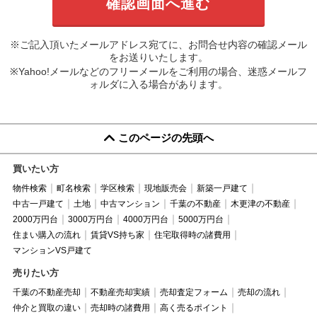
※ご記入頂いたメールアドレス宛てに、お問合せ内容の確認メール
をお送りいたします。
※Yahoo!メールなどのフリーメールをご利用の場合、迷惑メールフ
ォルダに入る場合があります。
このページの先頭へ
買いたい方
物件検索
町名検索
学区検索
現地販売会
新築一戸建て
中古一戸建て
土地
中古マンション
千葉の不動産
木更津の不動産
2000万円台
3000万円台
4000万円台
5000万円台
住まい購入の流れ
賃貸VS持ち家
住宅取得時の諸費用
マンションVS戸建て
売りたい方
千葉の不動産売却
不動産売却実績
売却査定フォーム
売却の流れ
仲介と買取の違い
売却時の諸費用
高く売るポイント