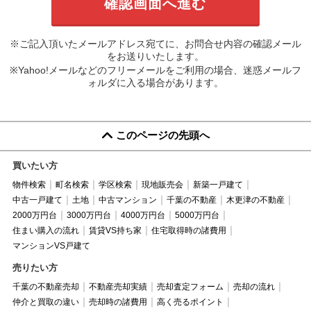
※ご記入頂いたメールアドレス宛てに、お問合せ内容の確認メール
をお送りいたします。
※Yahoo!メールなどのフリーメールをご利用の場合、迷惑メールフ
ォルダに入る場合があります。
このページの先頭へ
買いたい方
物件検索
町名検索
学区検索
現地販売会
新築一戸建て
中古一戸建て
土地
中古マンション
千葉の不動産
木更津の不動産
2000万円台
3000万円台
4000万円台
5000万円台
住まい購入の流れ
賃貸VS持ち家
住宅取得時の諸費用
マンションVS戸建て
売りたい方
千葉の不動産売却
不動産売却実績
売却査定フォーム
売却の流れ
仲介と買取の違い
売却時の諸費用
高く売るポイント