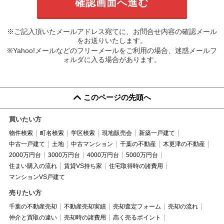
※ご記入頂いたメールアドレス宛てに、お問合せ内容の確認メール
をお送りいたします。
※Yahoo!メールなどのフリーメールをご利用の場合、迷惑メールフ
ォルダに入る場合があります。
このページの先頭へ
買いたい方
物件検索
町名検索
学区検索
現地販売会
新築一戸建て
中古一戸建て
土地
中古マンション
千葉の不動産
木更津の不動産
2000万円台
3000万円台
4000万円台
5000万円台
住まい購入の流れ
賃貸VS持ち家
住宅取得時の諸費用
マンションVS戸建て
売りたい方
千葉の不動産売却
不動産売却実績
売却査定フォーム
売却の流れ
仲介と買取の違い
売却時の諸費用
高く売るポイント