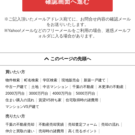
※ご記入頂いたメールアドレス宛てに、お問合せ内容の確認メール
をお送りいたします。
※Yahoo!メールなどのフリーメールをご利用の場合、迷惑メールフ
ォルダに入る場合があります。
このページの先頭へ
買いたい方
物件検索
町名検索
学区検索
現地販売会
新築一戸建て
中古一戸建て
土地
中古マンション
千葉の不動産
木更津の不動産
2000万円台
3000万円台
4000万円台
5000万円台
住まい購入の流れ
賃貸VS持ち家
住宅取得時の諸費用
マンションVS戸建て
売りたい方
千葉の不動産売却
不動産売却実績
売却査定フォーム
売却の流れ
仲介と買取の違い
売却時の諸費用
高く売るポイント