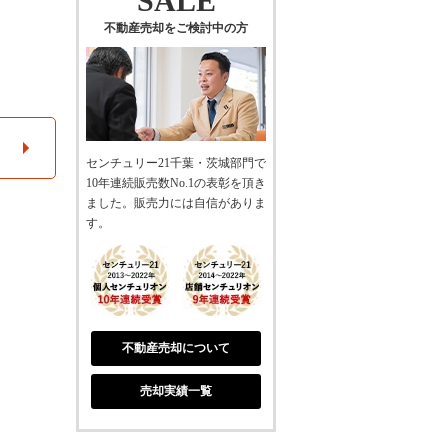
SALE
不動産売却をご検討中の方
センチュリー21千葉・茨城部門で
10年連続販売数No.1の表彰を頂き
ました。販売力には自信がありま
す。
不動産売却について
売却実績一覧