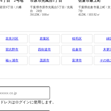
花見川区
若葉区
稲毛区
緑
習志野市
四街道市
佐倉市
木更
袖ヶ浦市
茂原市
富津市
その他
アドレスはログインに使用します。