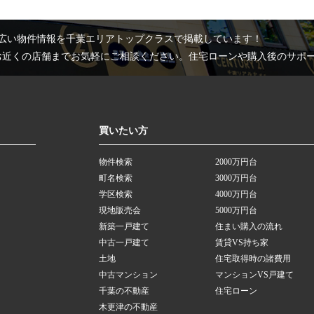
広い物件情報を千葉エリアトップクラスで掲載しています！
お近くの店舗までお気軽にご相談ください。住宅ローンや購入後のサポ
買いたい方
物件検索
2000万円台
町名検索
3000万円台
学区検索
4000万円台
現地販売会
5000万円台
新築一戸建て
住まい購入の流れ
中古一戸建て
賃貸VS持ち家
土地
住宅取得時の諸費用
中古マンション
マンションVS戸建て
千葉の不動産
住宅ローン
木更津の不動産