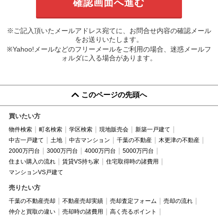
※ご記入頂いたメールアドレス宛てに、お問合せ内容の確認メール
をお送りいたします。
※Yahoo!メールなどのフリーメールをご利用の場合、迷惑メールフ
ォルダに入る場合があります。
このページの先頭へ
買いたい方
物件検索
町名検索
学区検索
現地販売会
新築一戸建て
中古一戸建て
土地
中古マンション
千葉の不動産
木更津の不動産
2000万円台
3000万円台
4000万円台
5000万円台
住まい購入の流れ
賃貸VS持ち家
住宅取得時の諸費用
マンションVS戸建て
売りたい方
千葉の不動産売却
不動産売却実績
売却査定フォーム
売却の流れ
仲介と買取の違い
売却時の諸費用
高く売るポイント