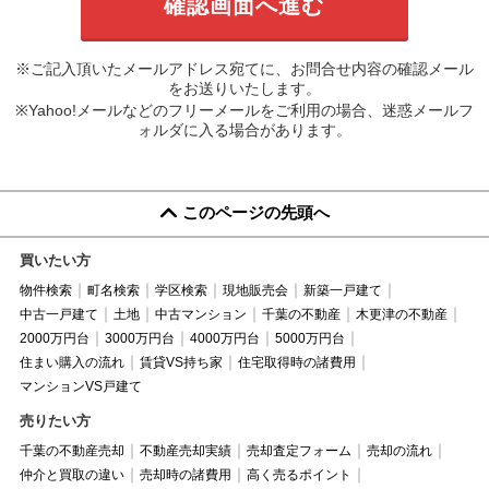
※ご記入頂いたメールアドレス宛てに、お問合せ内容の確認メール
をお送りいたします。
※Yahoo!メールなどのフリーメールをご利用の場合、迷惑メールフ
ォルダに入る場合があります。
このページの先頭へ
買いたい方
物件検索
町名検索
学区検索
現地販売会
新築一戸建て
中古一戸建て
土地
中古マンション
千葉の不動産
木更津の不動産
2000万円台
3000万円台
4000万円台
5000万円台
住まい購入の流れ
賃貸VS持ち家
住宅取得時の諸費用
マンションVS戸建て
売りたい方
千葉の不動産売却
不動産売却実績
売却査定フォーム
売却の流れ
仲介と買取の違い
売却時の諸費用
高く売るポイント