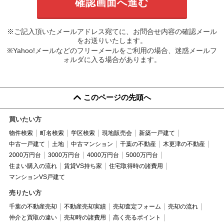
※ご記入頂いたメールアドレス宛てに、お問合せ内容の確認メール
をお送りいたします。
※Yahoo!メールなどのフリーメールをご利用の場合、迷惑メールフ
ォルダに入る場合があります。
このページの先頭へ
買いたい方
物件検索
町名検索
学区検索
現地販売会
新築一戸建て
中古一戸建て
土地
中古マンション
千葉の不動産
木更津の不動産
2000万円台
3000万円台
4000万円台
5000万円台
住まい購入の流れ
賃貸VS持ち家
住宅取得時の諸費用
マンションVS戸建て
売りたい方
千葉の不動産売却
不動産売却実績
売却査定フォーム
売却の流れ
仲介と買取の違い
売却時の諸費用
高く売るポイント