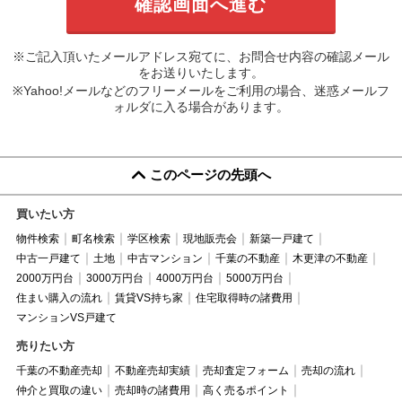
※ご記入頂いたメールアドレス宛てに、お問合せ内容の確認メール
をお送りいたします。
※Yahoo!メールなどのフリーメールをご利用の場合、迷惑メールフ
ォルダに入る場合があります。
このページの先頭へ
買いたい方
物件検索
町名検索
学区検索
現地販売会
新築一戸建て
中古一戸建て
土地
中古マンション
千葉の不動産
木更津の不動産
2000万円台
3000万円台
4000万円台
5000万円台
住まい購入の流れ
賃貸VS持ち家
住宅取得時の諸費用
マンションVS戸建て
売りたい方
千葉の不動産売却
不動産売却実績
売却査定フォーム
売却の流れ
仲介と買取の違い
売却時の諸費用
高く売るポイント