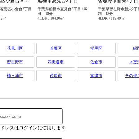
花見川区
若葉区
稲毛区
緑
習志野市
四街道市
佐倉市
木更
袖ヶ浦市
茂原市
富津市
その他
アドレスはログインに使用します。