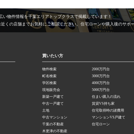
広い物件情報を千葉エリアトップクラスで掲載しています！
お近くの店舗までお気軽にご相談ください。住宅ローンや購入後のサポ
買いたい方
物件検索
2000万円台
町名検索
3000万円台
学区検索
4000万円台
現地販売会
5000万円台
新築一戸建て
住まい購入の流れ
中古一戸建て
賃貸VS持ち家
土地
住宅取得時の諸費用
中古マンション
マンションVS戸建て
千葉の不動産
住宅ローン
木更津の不動産