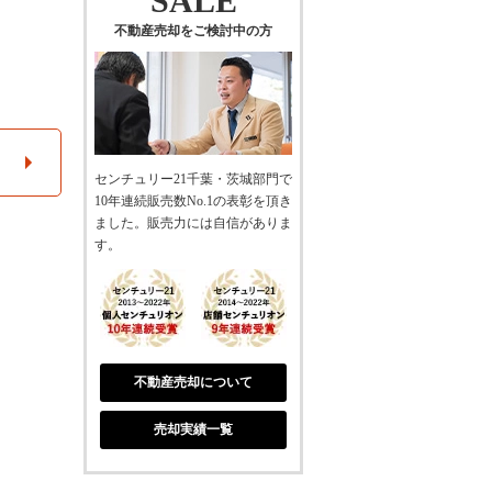
SALE
不動産売却をご検討中の方
センチュリー21千葉・茨城部門で
10年連続販売数No.1の表彰を頂き
ました。販売力には自信がありま
す。
不動産売却について
売却実績一覧