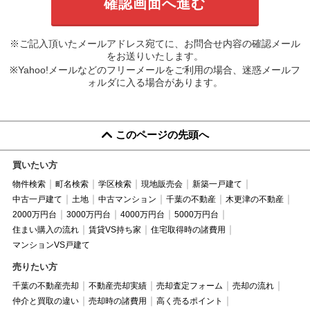
※ご記入頂いたメールアドレス宛てに、お問合せ内容の確認メール
をお送りいたします。
※Yahoo!メールなどのフリーメールをご利用の場合、迷惑メールフ
ォルダに入る場合があります。
このページの先頭へ
買いたい方
物件検索
町名検索
学区検索
現地販売会
新築一戸建て
中古一戸建て
土地
中古マンション
千葉の不動産
木更津の不動産
2000万円台
3000万円台
4000万円台
5000万円台
住まい購入の流れ
賃貸VS持ち家
住宅取得時の諸費用
マンションVS戸建て
売りたい方
千葉の不動産売却
不動産売却実績
売却査定フォーム
売却の流れ
仲介と買取の違い
売却時の諸費用
高く売るポイント