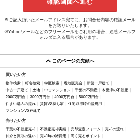
※ご記入頂いたメールアドレス宛てに、お問合せ内容の確認メール
をお送りいたします。
※Yahoo!メールなどのフリーメールをご利用の場合、迷惑メールフ
ォルダに入る場合があります。
このページの先頭へ
買いたい方
物件検索
町名検索
学区検索
現地販売会
新築一戸建て
中古一戸建て
土地
中古マンション
千葉の不動産
木更津の不動産
2000万円台
3000万円台
4000万円台
5000万円台
住まい購入の流れ
賃貸VS持ち家
住宅取得時の諸費用
マンションVS戸建て
売りたい方
千葉の不動産売却
不動産売却実績
売却査定フォーム
売却の流れ
仲介と買取の違い
売却時の諸費用
高く売るポイント