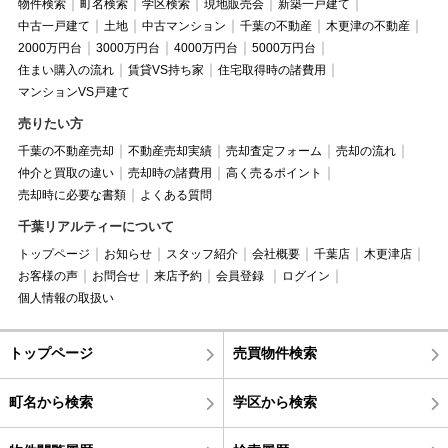
物件検索
町名検索
学区検索
現地販売会
新築一戸建て
中古一戸建て
土地
中古マンション
千葉の不動産
木更津の不動産
2000万円台
3000万円台
4000万円台
5000万円台
住まい購入の流れ
賃貸VS持ち家
住宅取得時の諸費用
マンションVS戸建て
売りたい方
千葉の不動産売却
不動産売却実績
売却査定フォーム
売却の流れ
仲介と買取の違い
売却時の諸費用
高く売るポイント
売却時に必要な書類
よくある質問
千葉リアルティーについて
トップページ
お知らせ
スタッフ紹介
会社概要
千葉店
木更津店
お客様の声
お問合せ
来店予約
会員登録
ログイン
個人情報の取扱い
トップページ
売買物件検索
町名から検索
学区から検索