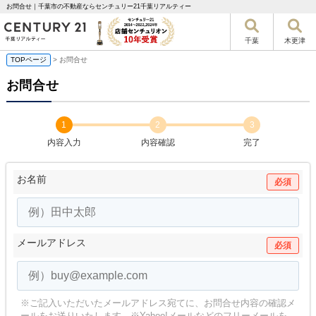
お問合せ｜千葉市の不動産ならセンチュリー21千葉リアルティー
千葉
木更津
TOPページ
> お問合せ
お問合せ
1
2
3
内容入力
内容確認
完了
お名前
必須
メールアドレス
必須
※ご記入いただいたメールアドレス宛てに、お問合せ内容の確認メ
ールをお送りいたします。
※Yahoo!メールなどのフリーメールを