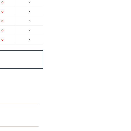
○
×
○
×
○
×
○
×
○
×