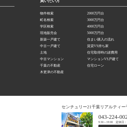
買いたい方
物件検索
2000万円台
町名検索
3000万円台
学区検索
4000万円台
現地販売会
5000万円台
新築一戸建て
住まい購入の流れ
中古一戸建て
賃貸VS持ち家
土地
住宅取得時の諸費用
中古マンション
マンションVS戸建て
千葉の不動産
住宅ローン
木更津の不動産
センチュリー21千葉リアルティー
043-224-00
9:30～19:00 定休