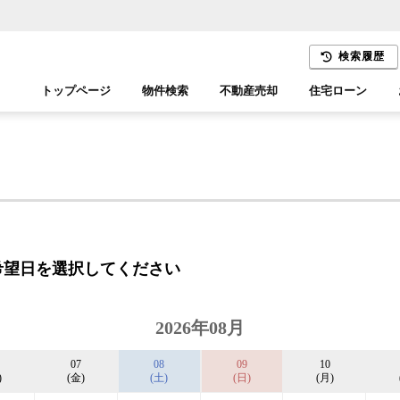
検索履歴
トップページ
物件検索
不動産売却
住宅ローン
千葉エリア
木更津エリア
希望日を選択してください
2026年08月
07
08
09
10
)
(金)
(土)
(日)
(月)