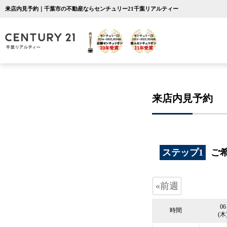
来店内見予約｜千葉市の不動産ならセンチュリー21千葉リアルティー
来店内見予約
ステップ1
ご
«前週
06
時間
(木