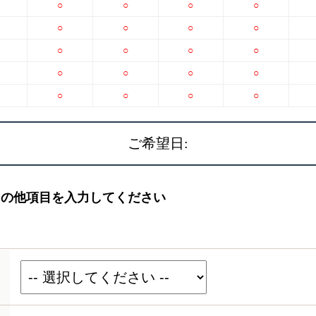
○
○
○
○
○
○
○
○
○
○
○
○
○
○
○
○
○
○
○
○
ご希望日:
その他項目を入力してください