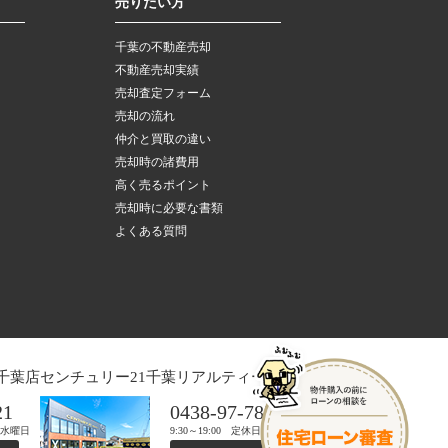
売りたい方
千葉の不動産売却
不動産売却実績
売却査定フォーム
売却の流れ
仲介と買取の違い
売却時の諸費用
高く売るポイント
売却時に必要な書類
よくある質問
千葉店
センチュリー21千葉リアルティー木更津店
21
0438-97-7821
日：水曜日
9:30～19:00 定休日：水曜日