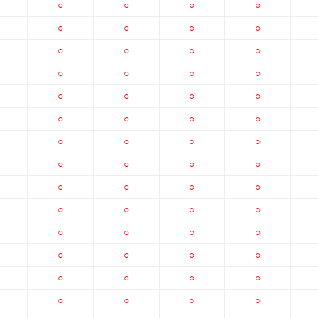
○
○
○
○
○
○
○
○
○
○
○
○
○
○
○
○
○
○
○
○
○
○
○
○
○
○
○
○
○
○
○
○
○
○
○
○
○
○
○
○
○
○
○
○
○
○
○
○
○
○
○
○
○
○
○
○