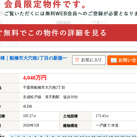
号棟｜船橋市大穴南2丁目の新築一
4,048万円
千葉県船橋市大穴南2丁目
地
京成松戸線 滝不動駅 徒歩10分
4LDK
り
105.27㎡
173.43㎡
面積
土地面積
2026年5月
一戸建て/木造
月
建物構造
6