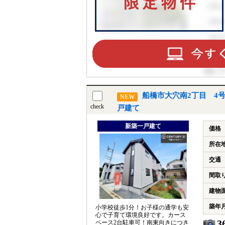
船橋市大穴南2丁目 4
NEW
check
戸建て
新築一戸建て
価格
所在
交通
間取
建物
築年
小学校徒歩1分！お子様の通学も安
心で子育て環境良好です。カース
3
ペース2台駐車可！南東向きにつき