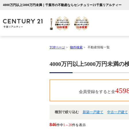
4000万円以上5000万円未満｜千葉市の不動産ならセンチュリー21千葉リアルティー
TOPページ
>
物件検索
>
不動産情報一覧
4000万円以上5000万円未満
459
会員登録をすると全
種別で絞り込む
新築一戸建て
中古一戸建て
846
件中
1～20
件を表示