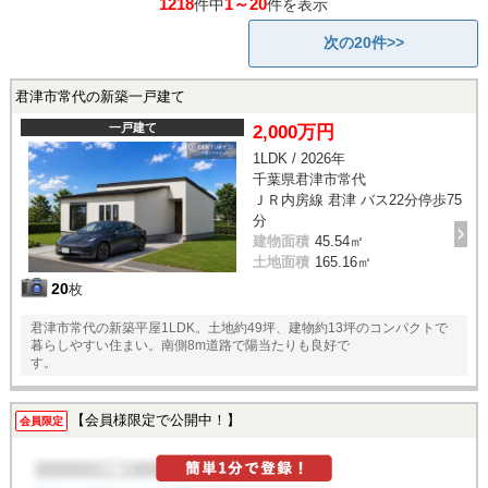
1218
1～20
件中
件を表示
次の20件>>
君津市常代の新築一戸建て
一戸建て
2,000万円
1LDK / 2026年
千葉県君津市常代
ＪＲ内房線 君津 バス22分停歩75
分
建物面積
45.54㎡
土地面積
165.16㎡
20
枚
君津市常代の新築平屋1LDK。土地約49坪、建物約13坪のコンパクトで
暮らしやすい住まい。南側8m道路で陽当たりも良好で
す。
【会員様限定で公開中！】
会員限定