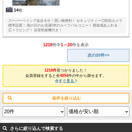
14
枚
スーパーベイシア徒歩８分！買い物便利！ セキュリティー◎防犯カメラ
標準設置！ 雨の日のお洗濯OKのルーフバルコニー！ 開放感あふれる
広々リビング！ 浴室乾燥機付き！
1218
1～20
件中
件を表示
次の20件>>
1218件
見つかりました！
会員登録をすると全
4854
件の中から探せます。
今すぐ見る
条件を絞り込む
さらに絞り込んで検索する