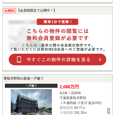
【会員様限定で公開中！】
会員限定
香取市野田の新築一戸建て
一戸建て
2,088万円
4LDK / 2026年
千葉県香取市野田
ＪＲ成田線 小見川 徒歩24分
建物面積
94.77㎡
土地面積
241.26㎡