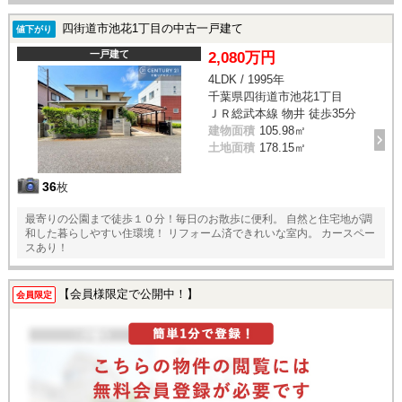
四街道市池花1丁目の中古一戸建て
値下がり
一戸建て
2,080万円
4LDK / 1995年
千葉県四街道市池花1丁目
ＪＲ総武本線 物井 徒歩35分
建物面積
105.98㎡
土地面積
178.15㎡
36
枚
最寄りの公園まで徒歩１０分！毎日のお散歩に便利。 自然と住宅地が調
和した暮らしやすい住環境！ リフォーム済できれいな室内。 カースペー
スあり！
【会員様限定で公開中！】
会員限定