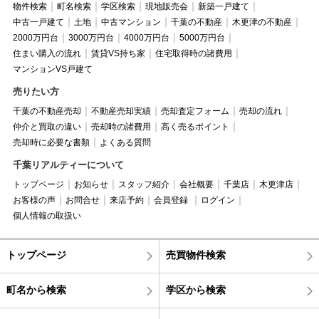
物件検索
町名検索
学区検索
現地販売会
新築一戸建て
中古一戸建て
土地
中古マンション
千葉の不動産
木更津の不動産
2000万円台
3000万円台
4000万円台
5000万円台
住まい購入の流れ
賃貸VS持ち家
住宅取得時の諸費用
マンションVS戸建て
売りたい方
千葉の不動産売却
不動産売却実績
売却査定フォーム
売却の流れ
仲介と買取の違い
売却時の諸費用
高く売るポイント
売却時に必要な書類
よくある質問
千葉リアルティーについて
トップページ
お知らせ
スタッフ紹介
会社概要
千葉店
木更津店
お客様の声
お問合せ
来店予約
会員登録
ログイン
個人情報の取扱い
トップページ
売買物件検索
町名から検索
学区から検索