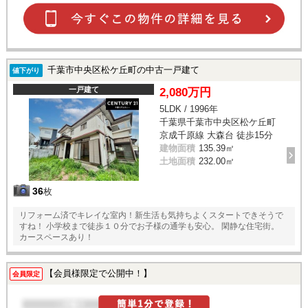
千葉市中央区松ケ丘町の中古一戸建て
値下がり
一戸建て
2,080万円
5LDK / 1996年
千葉県千葉市中央区松ケ丘町
京成千原線 大森台 徒歩15分
建物面積
135.39㎡
土地面積
232.00㎡
36
枚
リフォーム済でキレイな室内！新生活も気持ちよくスタートできそうで
すね！ 小学校まで徒歩１０分でお子様の通学も安心。 閑静な住宅街。
カースペースあり！
【会員様限定で公開中！】
会員限定