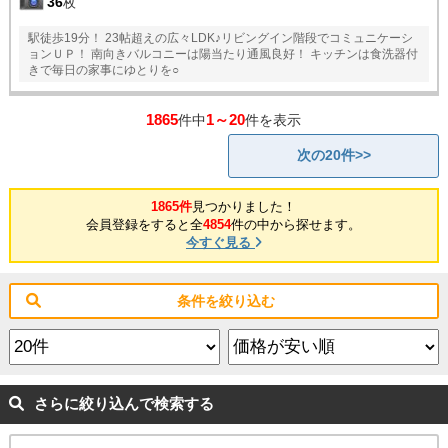
36
枚
駅徒歩19分！ 23帖超えの広々LDK♪リビングイン階段でコミュニケーシ
ョンＵＰ！ 南向きバルコニーは陽当たり通風良好！ キッチンは食洗器付
きで毎日の家事にゆとりを○
1865
1～20
件中
件を表示
次の20件>>
1865件
見つかりました！
会員登録をすると全
4854
件の中から探せます。
今すぐ見る
条件を絞り込む
さらに絞り込んで検索する