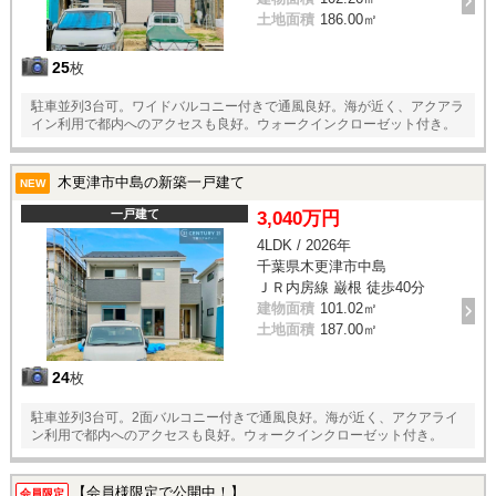
土地面積
186.00㎡
25
枚
駐車並列3台可。ワイドバルコニー付きで通風良好。海が近く、アクアラ
イン利用で都内へのアクセスも良好。ウォークインクローゼット付き。
木更津市中島の新築一戸建て
NEW
一戸建て
3,040万円
4LDK / 2026年
千葉県木更津市中島
ＪＲ内房線 巌根 徒歩40分
建物面積
101.02㎡
土地面積
187.00㎡
24
枚
駐車並列3台可。2面バルコニー付きで通風良好。海が近く、アクアライ
ン利用で都内へのアクセスも良好。ウォークインクローゼット付き。
【会員様限定で公開中！】
会員限定