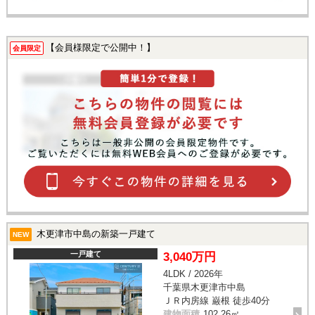
【会員様限定で公開中！】
会員限定
木更津市中島の新築一戸建て
NEW
一戸建て
3,040万円
4LDK / 2026年
千葉県木更津市中島
ＪＲ内房線 巌根 徒歩40分
建物面積
102.26㎡