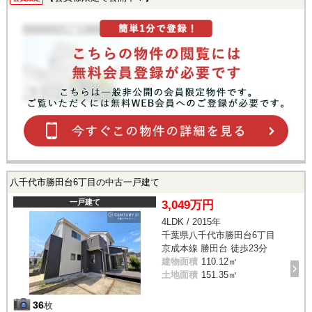
八千代市勝田台6丁目の中古一戸建て
一戸建て
3,049万円
4LDK / 2015年
千葉県八千代市勝田台6丁目
京成本線 勝田台 徒歩23分
建物面積
110.12㎡
土地面積
151.35㎡
36
枚