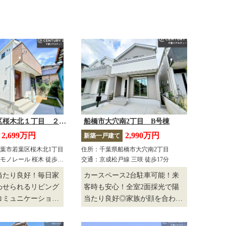
千葉市若葉区桜木北１丁目 ２号棟
船橋市大穴南2丁目 B号棟
2,699万円
2,990万円
新築一戸建て
葉市若葉区桜木北1丁目
住所：千葉県船橋市大穴南2丁目
モノレール 桜木 徒歩5
交通：京成松戸線 三咲 徒歩17分
当たり良好！毎日家
カースペース2台駐車可能！来
わせられるリビング
客時も安心！全室2面採光で陽
コミュニケーション
当たり良好◎家族が顔を合わせ
い！キッチン後方に
られるリビングイン階段♪食品
パントリー付き！キ
のストックや非常時の備蓄に使