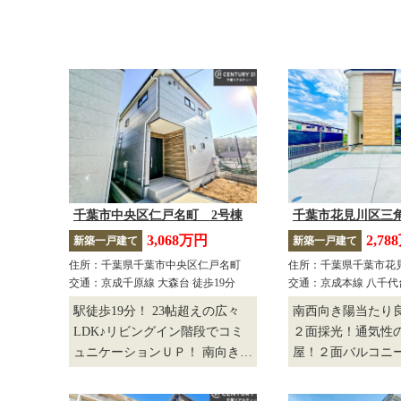
千葉市中央区仁戸名町 2号棟
千葉市花見川区三
3,068万円
2,78
新築一戸建て
新築一戸建て
住所：千葉県千葉市中央区仁戸名町
住所：千葉県千葉市花
交通：京成千原線 大森台 徒歩19分
交通：京成本線 八千代台
駅徒歩19分！ 23帖超えの広々
南西向き陽当たり
LDK♪リビングイン階段でコミ
２面採光！通気性
ュニケーションＵＰ！ 南向きバ
屋！２面バルコニ
ルコニーは陽当たり通風良好！
帯による太朝から
キッチンは食洗器付きで毎日の
よく日差しを活用