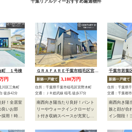
千葉リアルティーおすすめ厳選物件
角町 １号棟
ＧＲＡＦＡＲＥ千葉市稲毛区宮野木町 １号棟
8万円
3,180万円
新築一戸建て
新築一戸建て
見川区三角町
住所：千葉県千葉市稲毛区宮野木町
住所：千葉県千
 徒歩42分
交通：ＪＲ総武線 稲毛 徒歩37分
交通：千葉都市
分
良好！全居室
南西向き陽当たり良好！パント
南西向き陽
の良いお部
リーやウォークインクローゼッ
族と顔が合
ー採用！時間
ト付き収納スペースが充実して
イン階段！
夕方まで効率
います！１階ホール収納付き！
が取りやす
でき、洗濯物
お片付けに便利！
は大容量の