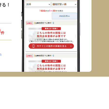
ける！
9
件
ら