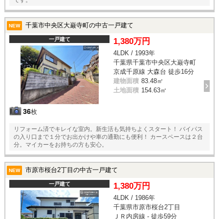
千葉市中央区大巌寺町の中古一戸建て
NEW
一戸建て
1,380万円
4LDK / 1993年
千葉県千葉市中央区大巌寺町
京成千原線 大森台 徒歩16分
建物面積
83.48㎡
土地面積
154.63㎡
36
枚
リフォーム済でキレイな室内。新生活も気持ちよくスタート！ バイパス
の入り口まで１分でお出かけや車の通勤にも便利！ カースペースは２台
分。マイカーをお持ちの方も安心。
市原市桜台2丁目の中古一戸建て
NEW
一戸建て
1,380万円
4LDK / 1986年
千葉県市原市桜台2丁目
ＪＲ内房線 - 徒歩59分