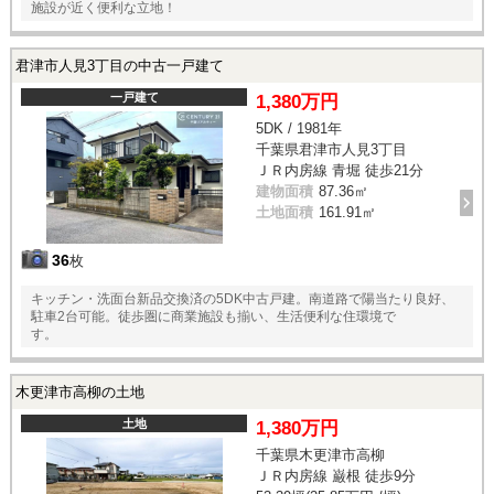
施設が近く便利な立地！
君津市人見3丁目の中古一戸建て
一戸建て
1,380万円
5DK / 1981年
千葉県君津市人見3丁目
ＪＲ内房線 青堀 徒歩21分
建物面積
87.36㎡
土地面積
161.91㎡
36
枚
キッチン・洗面台新品交換済の5DK中古戸建。南道路で陽当たり良好、
駐車2台可能。徒歩圏に商業施設も揃い、生活便利な住環境で
す。
木更津市高柳の土地
土地
1,380万円
千葉県木更津市高柳
ＪＲ内房線 巌根 徒歩9分