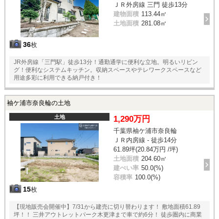
ＪＲ外房線 三門 徒歩13分
建物面積
113.44㎡
土地面積
281.08㎡
36
枚
JR外房線「三門駅」徒歩13分！通勤通学に便利な立地。明るいリビン
グ！便利なシステムキッチン。収納スペースやテレワークスペースなど
用途多彩に利用できる納戸付き！
袖ケ浦市奈良輪の土地
土地
1,290万円
千葉県袖ケ浦市奈良輪
ＪＲ内房線 - 徒歩14分
61.89坪(20.84万円 /坪)
土地面積
204.60㎡
建ぺい率
50.0(%)
容積率
100.0(%)
15
枚
【現地販売会開催中】7/31から建売に切り替わります！ 敷地面積61.89
坪！！ 三井アウトレットパーク木更津まで車で約6分！ 徒歩圏内に商業