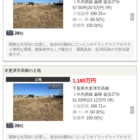
ＪＲ内房線 巌根 徒歩27分
57.55坪(20.5万円 /坪)
土地面積
190.25㎡
建ぺい率
60.0(%)
容積率
150.0(%)
28
枚
閑静な住宅街に位置し、徒歩4分圏内にコンビニやドラッグストアがそろ
う便利な環境。建築条件なしで陽当り・通風良好。全28区画の大型分譲
地です。
木更津市高柳の土地
土地
1,180万円
千葉県木更津市高柳
ＪＲ内房線 巌根 徒歩27分
51.03坪(23.12万円 /坪)
土地面積
168.71㎡
建ぺい率
60.0(%)
容積率
150.0(%)
28
枚
閑静な住宅街に位置し、徒歩4分圏内にコンビニやドラッグストアがそろ