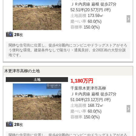
ＪＲ内房線 巌根 徒歩27分
52.51坪(20.57万円 /坪)
土地面積
173.59㎡
建ぺい率
60.0(%)
容積率
150.0(%)
28
枚
閑静な住宅街に位置し、徒歩4分圏内にコンビニやドラッグストアがそろ
う便利な環境。建築条件なしで陽当り・通風良好。全28区画の大型分譲
地です。
木更津市高柳の土地
土地
1,180万円
千葉県木更津市高柳
ＪＲ内房線 巌根 徒歩27分
51.04坪(23.12万円 /坪)
土地面積
168.72㎡
建ぺい率
60.0(%)
容積率
150.0(%)
28
枚
閑静な住宅街に位置し、徒歩4分圏内にコンビニやドラッグストアがそろ