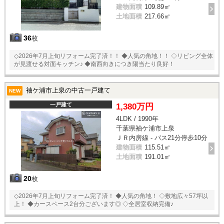
建物面積
109.89㎡
土地面積
217.66㎡
36
枚
◇2026年7月上旬リフォーム完了済！！ ◆人気の角地！！ ◇リビング全体
が見渡せる対面キッチン♪ ◆南西向きにつき陽当たり良好！
袖ケ浦市上泉の中古一戸建て
NEW
一戸建て
1,380万円
4LDK / 1990年
千葉県袖ケ浦市上泉
ＪＲ内房線 - バス21分停歩10分
建物面積
115.51㎡
土地面積
191.01㎡
20
枚
◇2026年7月上旬リフォーム完了済！ ◆人気の角地！ ◇敷地広々57坪以
上！ ◆カースペース2台分ございます◎ ◇全居室収納完備♪