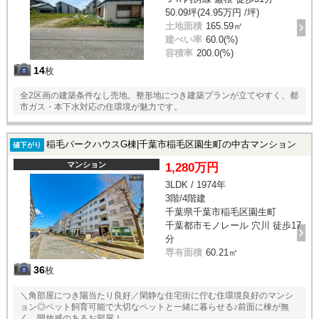
50.09坪(24.95万円 /坪)
土地面積
165.59㎡
建ぺい率
60.0(%)
容積率
200.0(%)
14
枚
全2区画の建築条件なし売地。整形地につき建築プランが立てやすく、都
市ガス・本下水対応の住環境が魅力です。
稲毛パークハウスG棟|千葉市稲毛区園生町の中古マンション
値下がり
マンション
1,280万円
3LDK / 1974年
3階/4階建
千葉県千葉市稲毛区園生町
千葉都市モノレール 穴川 徒歩17
分
専有面積
60.21㎡
36
枚
＼角部屋につき陽当たり良好／閑静な住宅街に佇む住環境良好のマンシ
ョン◎ペット飼育可能で大切なペットと一緒に暮らせる♪前面に棟が無
く、開放感のあるお部屋！