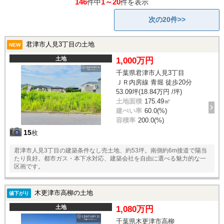
146
1～20
件中
件を表示
次の20件>>
君津市人見3丁目の土地
NEW
土地
1,000万円
千葉県君津市人見3丁目
ＪＲ内房線 青堀 徒歩20分
53.09坪(18.84万円 /坪)
土地面積
175.49㎡
建ぺい率
60.0(%)
容積率
200.0(%)
15
枚
君津市人見3丁目の建築条件なし売土地、約53坪。南側約6m接道で陽当
たり良好。都市ガス・本下水対応、建築会社を自由に選べる魅力的な一
区画です。
木更津市高柳の土地
値下がり
土地
1,080万円
千葉県木更津市高柳