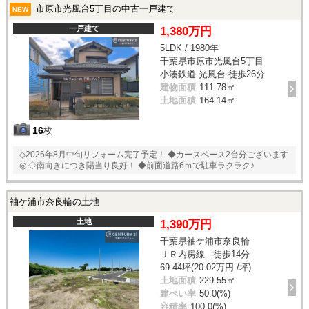
市原市光風台5丁目の中古一戸建て
NEW
一戸建て
1,380万円
5LDK / 1980年
千葉県市原市光風台5丁目
小湊鉄道 光風台 徒歩26分
建物面積
111.78㎡
土地面積
164.14㎡
16
枚
◇2026年8月中旬リフォーム完了予定！ ◆カースペース2台分ございます
◎ ◇南向きにつき陽当り良好！ ◆前面道路6ｍで駐車ラクラク♪
袖ケ浦市奈良輪の土地
土地
1,390万円
千葉県袖ケ浦市奈良輪
ＪＲ内房線 - 徒歩14分
69.44坪(20.02万円 /坪)
土地面積
229.55㎡
建ぺい率
50.0(%)
容積率
100.0(%)