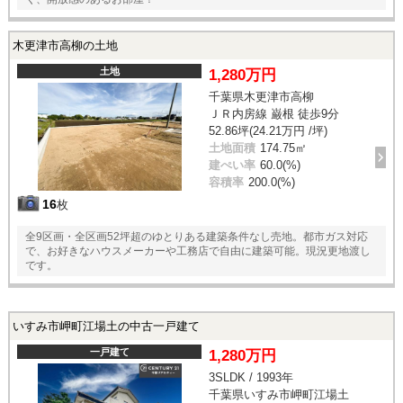
木更津市高柳の土地
土地
1,280万円
千葉県木更津市高柳
ＪＲ内房線 巌根 徒歩9分
52.86坪(24.21万円 /坪)
土地面積
174.75㎡
建ぺい率
60.0(%)
容積率
200.0(%)
16
枚
全9区画・全区画52坪超のゆとりある建築条件なし売地。都市ガス対応
で、お好きなハウスメーカーや工務店で自由に建築可能。現況更地渡し
です。
いすみ市岬町江場土の中古一戸建て
一戸建て
1,280万円
3SLDK / 1993年
千葉県いすみ市岬町江場土