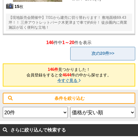
15
枚
【現地販売会開催中】7/31から建売に切り替わります！ 敷地面積69.43
坪！！ 三井アウトレットパーク木更津まで車で約6分！ 徒歩圏内に商業
施設が近く便利な立地！
146
1～20
件中
件を表示
次の20件>>
146件
見つかりました！
会員登録をすると全
4644
件の中から探せます。
今すぐ見る
条件を絞り込む
さらに絞り込んで検索する