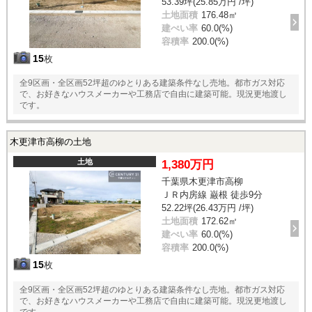
53.39坪(25.85万円 /坪)
土地面積
176.48㎡
建ぺい率
60.0(%)
容積率
200.0(%)
15
枚
全9区画・全区画52坪超のゆとりある建築条件なし売地。都市ガス対応
で、お好きなハウスメーカーや工務店で自由に建築可能。現況更地渡し
です。
木更津市高柳の土地
土地
1,380万円
千葉県木更津市高柳
ＪＲ内房線 巌根 徒歩9分
52.22坪(26.43万円 /坪)
土地面積
172.62㎡
建ぺい率
60.0(%)
容積率
200.0(%)
15
枚
全9区画・全区画52坪超のゆとりある建築条件なし売地。都市ガス対応
で、お好きなハウスメーカーや工務店で自由に建築可能。現況更地渡し
です。