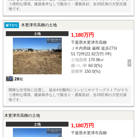
う便利な環境。建築条件なしで陽当り・通風良好。全28区画の大型分譲
地です。
木更津市高柳の土地
値下がり
土地
1,180万円
千葉県木更津市高柳
ＪＲ内房線 巌根 徒歩27分
51.72坪(22.82万円 /坪)
土地面積
170.96㎡
建ぺい率
60.0(%)
容積率
150.0(%)
28
枚
閑静な住宅街に位置し、徒歩4分圏内にコンビニやドラッグストアがそろ
う便利な環境。建築条件なしで陽当り・通風良好。全28区画の大型分譲
地です。
木更津市高柳の土地
土地
1,180万円
千葉県木更津市高柳