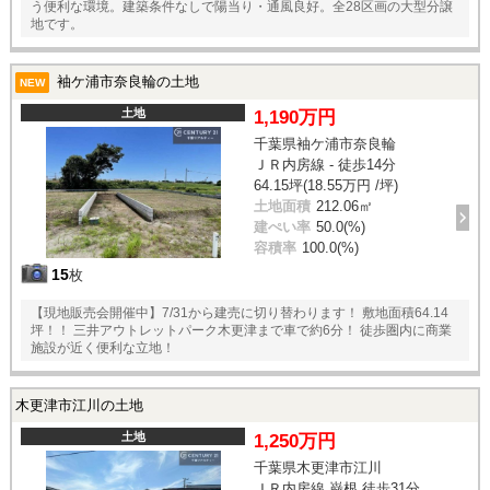
う便利な環境。建築条件なしで陽当り・通風良好。全28区画の大型分譲
地です。
袖ケ浦市奈良輪の土地
NEW
土地
1,190万円
千葉県袖ケ浦市奈良輪
ＪＲ内房線 - 徒歩14分
64.15坪(18.55万円 /坪)
土地面積
212.06㎡
建ぺい率
50.0(%)
容積率
100.0(%)
15
枚
【現地販売会開催中】7/31から建売に切り替わります！ 敷地面積64.14
坪！！ 三井アウトレットパーク木更津まで車で約6分！ 徒歩圏内に商業
施設が近く便利な立地！
木更津市江川の土地
土地
1,250万円
千葉県木更津市江川
ＪＲ内房線 巌根 徒歩31分