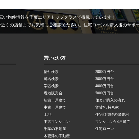
広い物件情報を千葉エリアトップクラスで掲載しています！
お近くの店舗までお気軽にご相談ください。住宅ローンや購入後のサポ
買いたい方
物件検索
2000万円台
町名検索
3000万円台
学区検索
4000万円台
現地販売会
5000万円台
新築一戸建て
住まい購入の流れ
中古一戸建て
賃貸VS持ち家
土地
住宅取得時の諸費用
中古マンション
マンションVS戸建て
千葉の不動産
住宅ローン
木更津の不動産