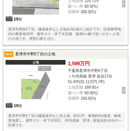
土地面積
125.72㎡
建ぺい率
60.0(%)
容積率
200.0(%)
15
枚
君津市杢師2丁目、建築条件なし土地全2区画のご紹介です。区画整理地
内の整形地38坪、都市ガス・本下水完備、接道6ｍ幅で使いやすい人気
の土地です。理想の家をぜひ。
君津市中野6丁目の土地
NEW
土地
1,599万円
千葉県君津市中野6丁目
ＪＲ内房線 君津 徒歩17分
51.4坪(31.11万円 /坪)
土地面積
169.92㎡
建ぺい率
60.0(%)
容積率
150.0(%)
10
枚
君津市中野6丁目の建築条件なし売土地、約51坪。東側約6m接道、解体
更地渡し。都市ガス・本下水対応、JR内房線「君津」駅徒歩約16分の一
区画です。