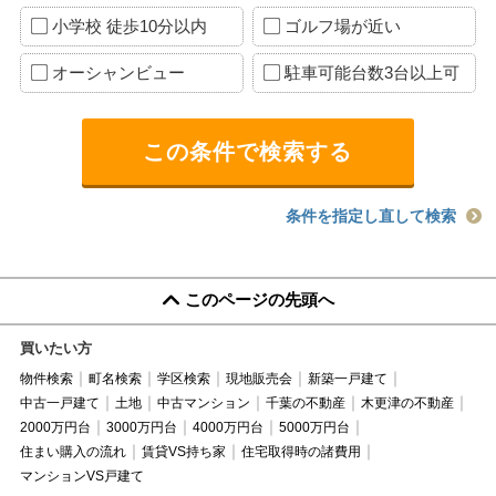
小学校 徒歩10分以内
ゴルフ場が近い
オーシャンビュー
駐車可能台数3台以上可
条件を指定し直して検索
このページの先頭へ
買いたい方
物件検索
町名検索
学区検索
現地販売会
新築一戸建て
中古一戸建て
土地
中古マンション
千葉の不動産
木更津の不動産
2000万円台
3000万円台
4000万円台
5000万円台
住まい購入の流れ
賃貸VS持ち家
住宅取得時の諸費用
マンションVS戸建て