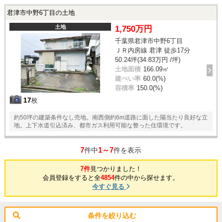
君津市中野6丁目の土地
土地
1,750万円
千葉県君津市中野6丁目
ＪＲ内房線 君津 徒歩17分
50.24坪(34.83万円 /坪)
土地面積
166.09㎡
建ぺい率
60.0(%)
容積率
150.0(%)
17
枚
約50坪の建築条件なし売地。南西側約6m道路に面した陽当たり良好な立
地。上下水道引込済み、都市ガス利用可能な整った住環境です。
7
1～7
件中
件を表示
7件
見つかりました！
会員登録をすると全
4854
件の中から探せます。
今すぐ見る
条件を絞り込む