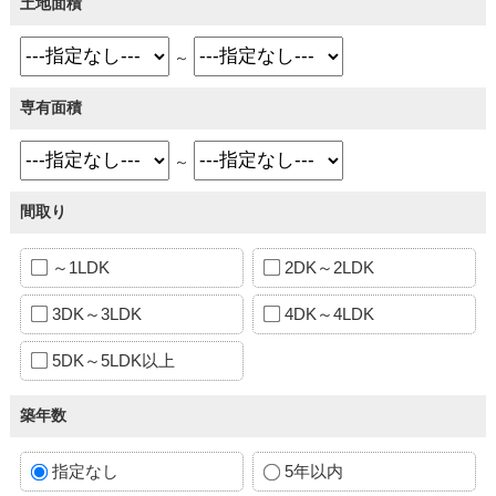
土地面積
～
専有面積
～
間取り
～1LDK
2DK～2LDK
3DK～3LDK
4DK～4LDK
5DK～5LDK以上
築年数
指定なし
5年以内