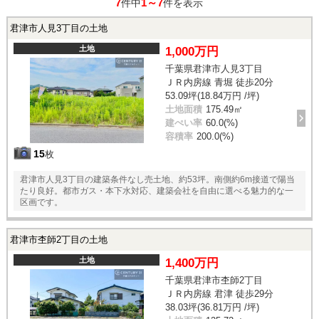
7
1～7
件中
件を表示
君津市人見3丁目の土地
土地
1,000万円
千葉県君津市人見3丁目
ＪＲ内房線 青堀 徒歩20分
53.09坪(18.84万円 /坪)
土地面積
175.49㎡
建ぺい率
60.0(%)
容積率
200.0(%)
15
枚
君津市人見3丁目の建築条件なし売土地、約53坪。南側約6m接道で陽当
たり良好。都市ガス・本下水対応、建築会社を自由に選べる魅力的な一
区画です。
君津市杢師2丁目の土地
土地
1,400万円
千葉県君津市杢師2丁目
ＪＲ内房線 君津 徒歩29分
38.03坪(36.81万円 /坪)