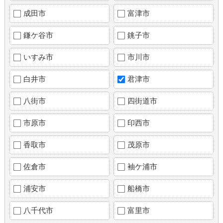
成田市
富津市
鎌ケ谷市
銚子市
いすみ市
市川市
白井市
君津市
八街市
四街道市
市原市
印西市
香取市
茂原市
佐倉市
袖ケ浦市
浦安市
船橋市
八千代市
富里市