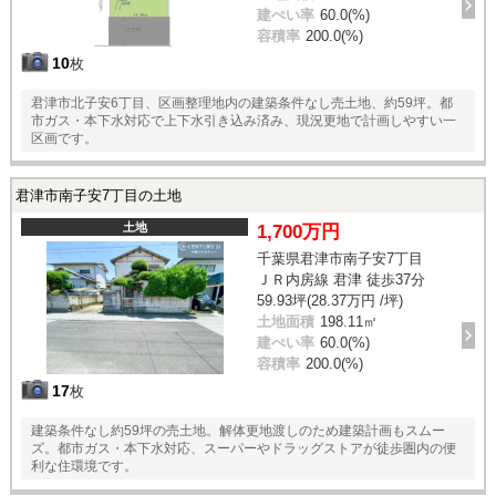
建ぺい率
60.0(%)
容積率
200.0(%)
10
枚
君津市北子安6丁目、区画整理地内の建築条件なし売土地、約59坪。都
市ガス・本下水対応で上下水引き込み済み、現況更地で計画しやすい一
区画です。
君津市南子安7丁目の土地
土地
1,700万円
千葉県君津市南子安7丁目
ＪＲ内房線 君津 徒歩37分
59.93坪(28.37万円 /坪)
土地面積
198.11㎡
建ぺい率
60.0(%)
容積率
200.0(%)
17
枚
建築条件なし約59坪の売土地。解体更地渡しのため建築計画もスムー
ズ。都市ガス・本下水対応、スーパーやドラッグストアが徒歩圏内の便
利な住環境です。