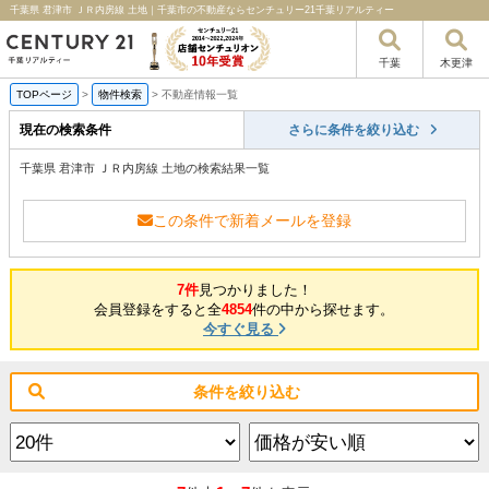
千葉県 君津市 ＪＲ内房線 土地｜千葉市の不動産ならセンチュリー21千葉リアルティー
千葉
木更津
TOPページ
>
物件検索
>
不動産情報一覧
現在の検索条件
さらに条件を絞り込む
千葉県 君津市 ＪＲ内房線 土地の検索結果一覧
この条件で新着メールを登録
7件
見つかりました！
会員登録をすると全
4854
件の中から探せます。
今すぐ見る
条件を絞り込む