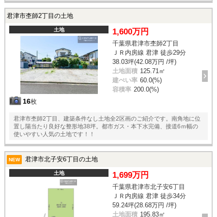
君津市杢師2丁目の土地
土地
1,600万円
千葉県君津市杢師2丁目
ＪＲ内房線 君津 徒歩29分
38.03坪(42.08万円 /坪)
土地面積
125.71㎡
建ぺい率
60.0(%)
容積率
200.0(%)
16
枚
君津市杢師2丁目、建築条件なし土地全2区画のご紹介です。南角地に位
置し陽当たり良好な整形地38坪。都市ガス・本下水完備、接道6ｍ幅の
使いやすい人気の土地です！！
君津市北子安6丁目の土地
NEW
土地
1,699万円
千葉県君津市北子安6丁目
ＪＲ内房線 君津 徒歩34分
59.24坪(28.68万円 /坪)
土地面積
195.83㎡